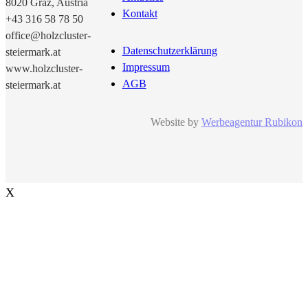
8020
Graz
, Austria
Kontakt
+43 316 58 78 50
office@holzcluster-
Datenschutzerklärung
steiermark.at
Impressum
www.holzcluster-
AGB
steiermark.at
Website by
Werbeagentur Rubikon
X