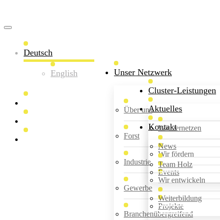
Deutsch
Unser Netzwerk
English
Cluster-Leistungen
Aktuelles
Über uns
Kontakt
Wir vernetzen
Forst
News
Wir fördern
Industrie
Team Holz
Events
Willkommen
Wir entwickeln
Gewerbe
Weiterbildung
Projekte
Branchenübergreifend