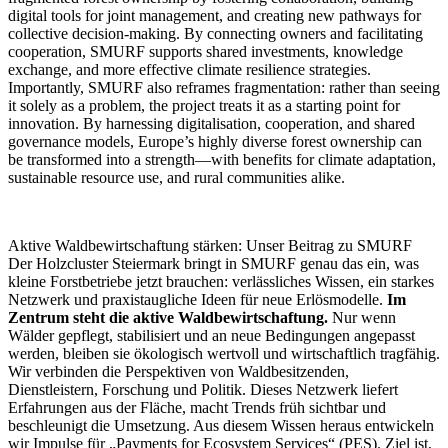
digital tools for joint management, and creating new pathways for
collective decision-making. By connecting owners and facilitating
cooperation, SMURF supports shared investments, knowledge
exchange, and more effective climate resilience strategies.
Importantly, SMURF also reframes fragmentation: rather than seeing
it solely as a problem, the project treats it as a starting point for
innovation. By harnessing digitalisation, cooperation, and shared
governance models, Europe’s highly diverse forest ownership can
be transformed into a strength—with benefits for climate adaptation,
sustainable resource use, and rural communities alike.
Aktive Waldbewirtschaftung stärken: Unser Beitrag zu SMURF
Der Holzcluster Steiermark bringt in SMURF genau das ein, was
kleine Forstbetriebe jetzt brauchen: verlässliches Wissen, ein starkes
Netzwerk und praxistaugliche Ideen für neue Erlösmodelle.
Im
Zentrum steht die aktive Waldbewirtschaftung.
Nur wenn
Wälder gepflegt, stabilisiert und an neue Bedingungen angepasst
werden, bleiben sie ökologisch wertvoll und wirtschaftlich tragfähig.
Wir verbinden die Perspektiven von Waldbesitzenden,
Dienstleistern, Forschung und Politik. Dieses Netzwerk liefert
Erfahrungen aus der Fläche, macht Trends früh sichtbar und
beschleunigt die Umsetzung. Aus diesem Wissen heraus entwickeln
wir Impulse für „Payments for Ecosystem Services“ (PES). Ziel ist,