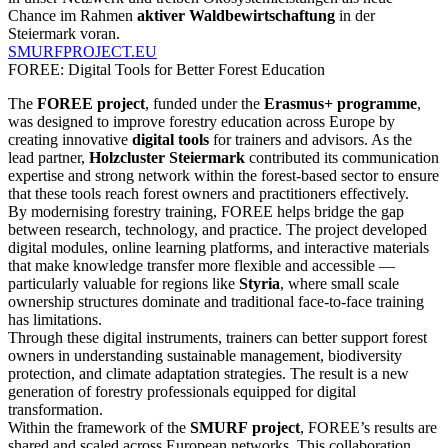
Chance im Rahmen
aktiver Waldbewirtschaftung
in der
Steiermark voran.
SMURFPROJECT.EU
FOREE: Digital Tools for Better Forest Education
The
FOREE project
, funded under the
Erasmus+ programme
,
was designed to improve forestry
education across Europe by
creating innovative
digital tools
for trainers and advisors. As the
lead partner,
Holzcluster Steiermark
contributed its communication
expertise and strong network within the forest-based sector to ensure
that these tools reach forest owners and practitioners effectively.
By modernising forestry training, FOREE helps bridge the gap
between research, technology, and practice. The project developed
digital modules, online learning platforms, and interactive materials
that make knowledge transfer more flexible and accessible —
particularly valuable for regions like
Styria
, where small scale
ownership structures dominate and traditional face-to-face training
has limitations.
Through these digital instruments, trainers can better support forest
owners in understanding sustainable management, biodiversity
protection, and climate adaptation strategies. The result is a new
generation of forestry professionals equipped for digital
transformation.
Within the framework of the
SMURF project
, FOREE’s results are
shared and scaled across European networks. This collaboration