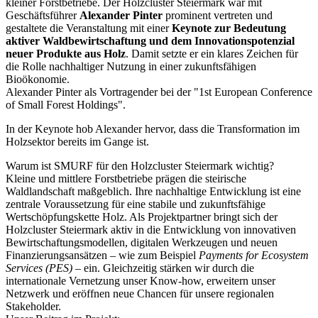
kleiner Forstbetriebe. Der Holzcluster Steiermark war mit
Geschäftsführer
Alexander Pinter
prominent vertreten und
gestaltete die Veranstaltung mit einer
Keynote zur Bedeutung
aktiver Waldbewirtschaftung und dem Innovationspotenzial
neuer Produkte aus Holz
. Damit setzte er ein klares Zeichen für
die Rolle nachhaltiger Nutzung in einer zukunftsfähigen
Bioökonomie.
Alexander Pinter als Vortragender bei der "1st European Conference
of Small Forest Holdings".
In der Keynote hob Alexander hervor, dass die Transformation im
Holzsektor bereits im Gange ist.
Warum ist SMURF für den Holzcluster Steiermark wichtig?
Kleine und mittlere Forstbetriebe prägen die steirische
Waldlandschaft maßgeblich. Ihre nachhaltige Entwicklung ist eine
zentrale Voraussetzung für eine stabile und zukunftsfähige
Wertschöpfungskette Holz. Als Projektpartner bringt sich der
Holzcluster Steiermark aktiv in die Entwicklung von innovativen
Bewirtschaftungsmodellen, digitalen Werkzeugen und neuen
Finanzierungsansätzen – wie zum Beispiel
Payments for Ecosystem
Services (PES)
– ein. Gleichzeitig stärken wir durch die
internationale Vernetzung unser Know-how, erweitern unser
Netzwerk und eröffnen neue Chancen für unsere regionalen
Stakeholder.