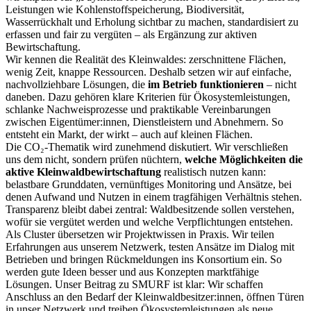
Leistungen wie Kohlenstoffspeicherung, Biodiversität,
Wasserrückhalt und Erholung sichtbar zu machen, standardisiert zu
erfassen und fair zu vergüten – als Ergänzung zur aktiven
Bewirtschaftung.
Wir kennen die Realität des Kleinwaldes: zerschnittene Flächen,
wenig Zeit, knappe Ressourcen. Deshalb setzen wir auf einfache,
nachvollziehbare Lösungen, die
im Betrieb funktionieren
– nicht
daneben. Dazu gehören klare Kriterien für Ökosystemleistungen,
schlanke Nachweisprozesse und praktikable Vereinbarungen
zwischen Eigentümer:innen, Dienstleistern und Abnehmern. So
entsteht ein Markt, der wirkt – auch auf kleinen Flächen.
Die CO₂-Thematik wird zunehmend diskutiert. Wir verschließen
uns dem nicht, sondern prüfen nüchtern,
welche Möglichkeiten die
aktive Kleinwaldbewirtschaftung
realistisch nutzen kann:
belastbare Grunddaten, vernünftiges Monitoring und Ansätze, bei
denen Aufwand und Nutzen in einem tragfähigen Verhältnis stehen.
Transparenz bleibt dabei zentral: Waldbesitzende sollen verstehen,
wofür sie vergütet werden und welche Verpflichtungen entstehen.
Als Cluster übersetzen wir Projektwissen in Praxis. Wir teilen
Erfahrungen aus unserem Netzwerk, testen Ansätze im Dialog mit
Betrieben und bringen Rückmeldungen ins Konsortium ein. So
werden gute Ideen besser und aus Konzepten marktfähige
Lösungen. Unser Beitrag zu SMURF ist klar: Wir schaffen
Anschluss an den Bedarf der Kleinwaldbesitzer:innen, öffnen Türen
in unser Netzwerk und treiben Ökosystemleistungen als neue