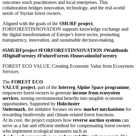
outcomes reach practitioners and local enterprises. This
collaboration bridges innovation, technology, and the real-world
needs of Styrian forest owners.
Aligned with the goals of the
SMURF project
,
FORFORESTINNOVATION supports knowledge exchange and
the digital transformation of Europe’s forest sector, promoting
transparency, innovation, and sustainable decision-making.
#SMURFproject #FORFORESTINNOVATION #Waldfonds
#DigitalForestry #FutureForests #InnovationInForestry
FOREST ECO VALUE: Creating Economic Value from Ecosystem
Services
The
FOREST ECO
VALUE project
, part of the
Interreg Alpine Space programme
,
empowers forest owners to generate
income from ecosystem
services
, turning environmental benefits into tangible economic
opportunities.
Supported by
Holzcluster
Steiermark
, the initiative focuses on new
market mechanisms
for
rewarding biodiversity and climate-related forest functions.
At its core, the project explores how
reverse auction systems
can
serve as a fair and efficient method for compensating forest owners
who implement ecological measures such as