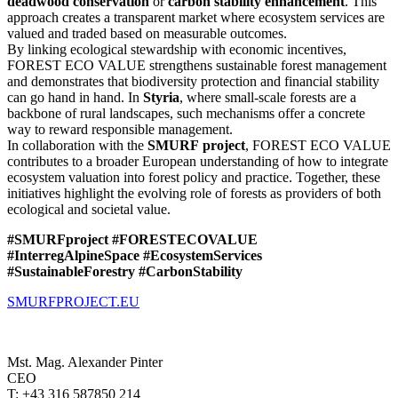
deadwood conservation
or
carbon stability enhancement
. This
approach creates a transparent market where ecosystem services are
valued and traded based on measurable outcomes.
By linking ecological stewardship with economic incentives,
FOREST ECO VALUE strengthens sustainable forest management
and demonstrates that biodiversity protection and financial stability
can go hand in hand. In
Styria
, where small-scale forests are a
backbone of rural landscapes, such mechanisms offer a concrete
way to reward responsible management.
In collaboration with the
SMURF project
, FOREST ECO VALUE
contributes to a broader European understanding of how to integrate
ecosystem valuation into forest policy and practice. Together, these
initiatives highlight the evolving role of forests as providers of both
ecological and societal value.
#SMURFproject #FORESTECOVALUE
#InterregAlpineSpace #EcosystemServices
#SustainableForestry #CarbonStability
SMURFPROJECT.EU
Mst. Mag. Alexander Pinter
CEO
T: +43 316 587850 214