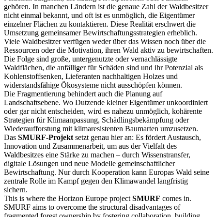
gehören. In manchen Ländern ist die genaue Zahl der Waldbesitzer
nicht einmal bekannt, und oft ist es unmöglich, die Eigentümer
einzelner Flächen zu kontaktieren. Diese Realität erschwert die
Umsetzung gemeinsamer Bewirtschaftungsstrategien erheblich.
Viele Waldbesitzer verfügen weder über das Wissen noch über die
Ressourcen oder die Motivation, ihren Wald aktiv zu bewirtschaften.
Die Folge sind große, untergenutzte oder vernachlässigte
Waldflächen, die anfälliger für Schäden sind und ihr Potenzial als
Kohlenstoffsenken, Lieferanten nachhaltigen Holzes und
widerstandsfähige Ökosysteme nicht ausschöpfen können.
Die Fragmentierung behindert auch die Planung auf
Landschaftsebene. Wo Dutzende kleiner Eigentümer unkoordiniert
oder gar nicht entscheiden, wird es nahezu unmöglich, kohärente
Strategien für Klimaanpassung, Schädlingsbekämpfung oder
Wiederaufforstung mit klimaresistenten Baumarten umzusetzen.
Das
SMURF-Projekt
setzt genau hier an: Es fördert Austausch,
Innovation und Zusammenarbeit, um aus der Vielfalt des
Waldbesitzes eine Stärke zu machen – durch Wissenstransfer,
digitale Lösungen und neue Modelle gemeinschaftlicher
Bewirtschaftung. Nur durch Kooperation kann Europas Wald seine
zentrale Rolle im Kampf gegen den Klimawandel langfristig
sichern.
This is where the Horizon Europe project
SMURF
comes in.
SMURF aims to overcome the structural disadvantages of
fragmented forest ownership by fostering collaboration, building