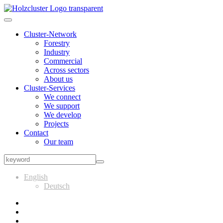
Cluster-Network
Forestry
Industry
Commercial
Across sectors
About us
Cluster-Services
We connect
We support
We develop
Projects
Contact
Our team
English
Deutsch