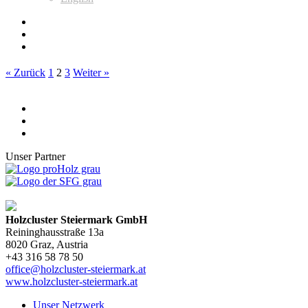
« Zurück
1
2
3
Weiter »
Unser Partner
Holzcluster Steiermark GmbH
Reininghausstraße 13a
8020
Graz
, Austria
+43 316 58 78 50
office@holzcluster-steiermark.at
www.holzcluster-steiermark.at
Unser Netzwerk