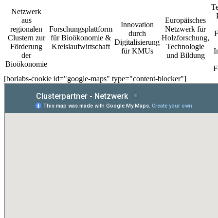
T
Netzwerk
aus
Europäisches
Innovation
regionalen
Forschungsplattform
Netzwerk für
durch
F
Clustern zur
für Bioökonomie &
Holzforschung,
Digitalisierung
Förderung
Kreislaufwirtschaft
Technologie
für KMUs
I
der
und Bildung
Bioökonomie
F
[borlabs-cookie id="google-maps" type="content-blocker"]