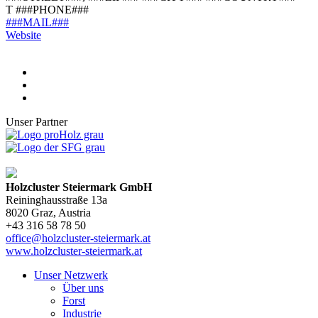
T ###PHONE###
###MAIL###
Website
Unser Partner
Holzcluster Steiermark GmbH
Reininghausstraße 13a
8020
Graz
, Austria
+43 316 58 78 50
office@holzcluster-steiermark.at
www.holzcluster-steiermark.at
Unser Netzwerk
Über uns
Forst
Industrie