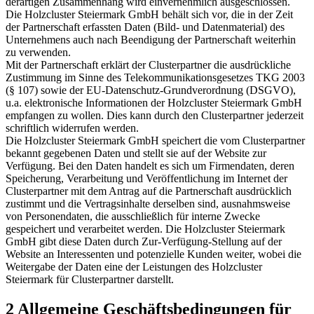
derartigen Zusammenhang wird einvernehmlich ausgeschlossen.
Die Holzcluster Steiermark GmbH behält sich vor, die in der Zeit
der Partnerschaft erfassten Daten (Bild- und Datenmaterial) des
Unternehmens auch nach Beendigung der Partnerschaft weiterhin
zu verwenden.
Mit der Partnerschaft erklärt der Clusterpartner die ausdrückliche
Zustimmung im Sinne des Telekommunikationsgesetzes TKG 2003
(§ 107) sowie der EU-Datenschutz-Grundverordnung (DSGVO),
u.a. elektronische Informationen der Holzcluster Steiermark GmbH
empfangen zu wollen. Dies kann durch den Clusterpartner jederzeit
schriftlich widerrufen werden.
Die Holzcluster Steiermark GmbH speichert die vom Clusterpartner
bekannt gegebenen Daten und stellt sie auf der Website zur
Verfügung. Bei den Daten handelt es sich um Firmendaten, deren
Speicherung, Verarbeitung und Veröffentlichung im Internet der
Clusterpartner mit dem Antrag auf die Partnerschaft ausdrücklich
zustimmt und die Vertragsinhalte derselben sind, ausnahmsweise
von Personendaten, die ausschließlich für interne Zwecke
gespeichert und verarbeitet werden. Die Holzcluster Steiermark
GmbH gibt diese Daten durch Zur-Verfügung-Stellung auf der
Website an Interessenten und potenzielle Kunden weiter, wobei die
Weitergabe der Daten eine der Leistungen des Holzcluster
Steiermark für Clusterpartner darstellt.
2 Allgemeine Geschäftsbedingungen für