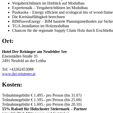
Vergaberichtlinien im Hinblick auf Modulbau
Expertentalk – Vergaberichtlinien im Modulbau
Puukuoka – Energy efficient and ecological trio of wood-frame
Die Kreislauffähigkeit berechnen
BIMSavesEnergy – BIM basierte Planungsmethoden zur Sicherst
TGA-Installation im Holzmodulbau
Chancen für die regionale Supply Chain Holz durch Erschließ
Ort:
Hotel Der Reisinger am Neufelder See
Eisenstädter-Straße 35
2491 Neufeld an der Leitha
Tel: +43262453088
www.der-reisinger.at
Kosten:
Teilnahmegebühr € 1.495.- pro Person (bis 31.07)
Teilnahmegebühr € 1.595.- pro Person (bis 25.09)
Teilnahmegebühr € 1.695.- pro Person (bis 20.10)
15% Rabatt für Holzcluster Steiermark – Partner