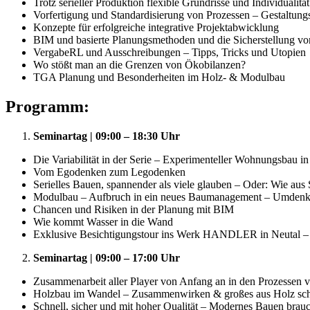
Trotz serieller Produktion flexible Grundrisse und Individualität
Vorfertigung und Standardisierung von Prozessen – Gestaltun
Konzepte für erfolgreiche integrative Projektabwicklung
BIM und basierte Planungsmethoden und die Sicherstellung vo
VergabeRL und Ausschreibungen – Tipps, Tricks und Utopien
Wo stößt man an die Grenzen von Ökobilanzen?
TGA Planung und Besonderheiten im Holz- & Modulbau
Programm:
Seminartag | 09:00 – 18:30 Uhr
Die Variabilität in der Serie – Experimenteller Wohnungsbau 
Vom Egodenken zum Legodenken
Serielles Bauen, spannender als viele glauben – Oder: Wie aus S
Modulbau – Aufbruch in ein neues Baumanagement – Umden
Chancen und Risiken in der Planung mit BIM
Wie kommt Wasser in die Wand
Exklusive Besichtigungstour ins Werk HANDLER in Neutal –
Seminartag | 09:00 – 17:00 Uhr
Zusammenarbeit aller Player von Anfang an in den Prozessen 
Holzbau im Wandel – Zusammenwirken & großes aus Holz sch
Schnell, sicher und mit hoher Qualität – Modernes Bauen brau