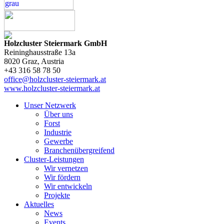
Holzcluster Steiermark GmbH
Reininghausstraße 13a
8020
Graz
, Austria
+43 316 58 78 50
office@holzcluster-steiermark.at
www.holzcluster-steiermark.at
Unser Netzwerk
Über uns
Forst
Industrie
Gewerbe
Branchenübergreifend
Cluster-Leistungen
Wir vernetzen
Wir fördern
Wir entwickeln
Projekte
Aktuelles
News
Events