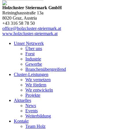
Holzcluster Steiermark GmbH
Reininghausstraße 13a
8020
Graz
, Austria
+43 316 58 78 50
office@holzcluster-steiermark.at
www.holzcluster-steiermark.at
Unser Netzwerk
Über uns
Forst
Industrie
Gewerbe
Branchenübergreifend
Cluster-Leistungen
Wir vernetzen
Wir fördern
Wir entwickeln
Projekte
Aktuelles
News
Events
Weiterbildung
Kontakt
Team Holz