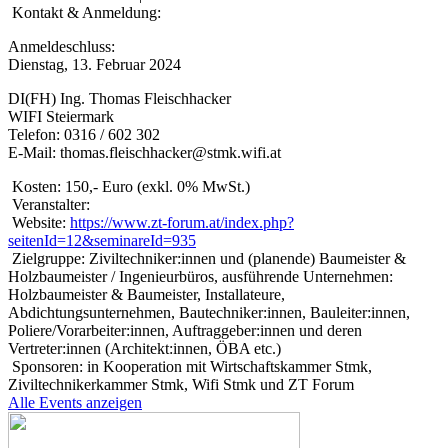
Kontakt & Anmeldung:
Anmeldeschluss:
Dienstag, 13. Februar 2024
DI(FH) Ing. Thomas Fleischhacker
WIFI Steiermark
Telefon: 0316 / 602 302
E-Mail:
thomas.fleischhacker@stmk.wifi.at
Kosten:
150,- Euro (exkl. 0% MwSt.)
Veranstalter:
Website:
https://www.zt-forum.at/index.php?
seitenId=12&seminareId=935
Zielgruppe:
Ziviltechniker:innen und (planende) Baumeister &
Holzbaumeister / Ingenieurbüros, ausführende Unternehmen:
Holzbaumeister & Baumeister, Installateure,
Abdichtungsunternehmen, Bautechniker:innen, Bauleiter:innen,
Poliere/Vorarbeiter:innen, Auftraggeber:innen und deren
Vertreter:innen (Architekt:innen, ÖBA etc.)
Sponsoren:
in Kooperation mit Wirtschaftskammer Stmk,
Ziviltechnikerkammer Stmk, Wifi Stmk und ZT Forum
Alle Events anzeigen