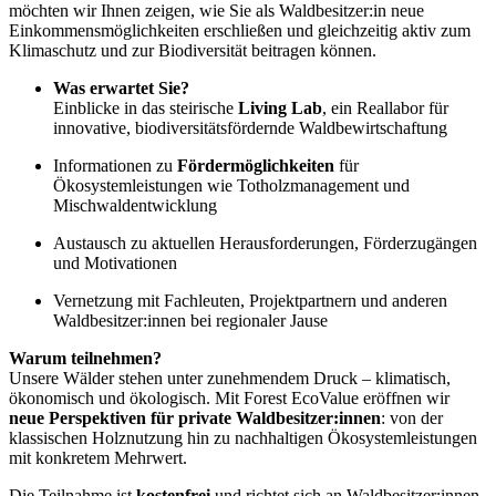
möchten wir Ihnen zeigen, wie Sie als Waldbesitzer:in neue
Einkommensmöglichkeiten erschließen und gleichzeitig aktiv zum
Klimaschutz und zur Biodiversität beitragen können.
Was erwartet Sie?
Einblicke in das steirische
Living Lab
, ein Reallabor für
innovative, biodiversitätsfördernde Waldbewirtschaftung
Informationen zu
Fördermöglichkeiten
für
Ökosystemleistungen wie Totholzmanagement und
Mischwaldentwicklung
Austausch zu aktuellen Herausforderungen, Förderzugängen
und Motivationen
Vernetzung mit Fachleuten, Projektpartnern und anderen
Waldbesitzer:innen bei regionaler Jause
Warum teilnehmen?
Unsere Wälder stehen unter zunehmendem Druck – klimatisch,
ökonomisch und ökologisch. Mit Forest EcoValue eröffnen wir
neue Perspektiven für private Waldbesitzer:innen
: von der
klassischen Holznutzung hin zu nachhaltigen Ökosystemleistungen
mit konkretem Mehrwert.
Die Teilnahme ist
kostenfrei
und richtet sich an Waldbesitzer:innen