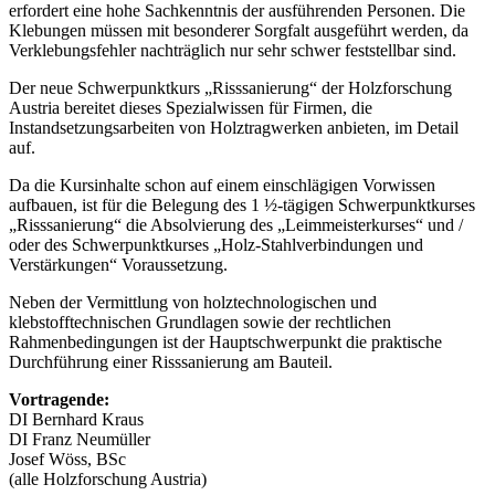
erfordert eine hohe Sachkenntnis der ausführenden Personen. Die
Klebungen müssen mit besonderer Sorgfalt ausgeführt werden, da
Verklebungsfeh­ler nachträglich nur sehr schwer feststellbar sind.
Der neue Schwerpunktkurs „Risssanierung“ der Holzforschung
Austria bereitet dieses Spezialwissen für Firmen, die
Instandsetzungsarbeiten von Holztragwerken anbieten, im Detail
auf.
Da die Kursinhalte schon auf einem einschlägigen Vorwissen
aufbauen, ist für die Belegung des 1 ½-tägigen Schwerpunktkurses
„Risssa­nierung“ die Absolvierung des „Leimmeisterkurses“ und /
oder des Schwerpunktkurses „Holz-Stahlverbindungen und
Verstärkungen“ Voraussetzung.
Neben der Vermittlung von holztechnologischen und
klebstofftechni­schen Grundlagen sowie der rechtlichen
Rahmenbedingungen ist der Hauptschwerpunkt die praktische
Durchführung einer Risssanierung am Bauteil.
Vortragende:
DI Bernhard Kraus
DI Franz Neumüller
Josef Wöss, BSc
(alle Holzforschung Austria)