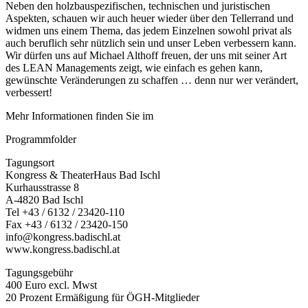
Neben den holz­bau­spe­zi­fi­schen, tech­ni­schen und juris­ti­schen
Aspekten, schauen wir auch heuer wieder über den Teller­rand und
widmen uns einem Thema, das jedem Einzelnen sowohl privat als
auch beruf­lich sehr nütz­lich sein und unser Leben verbes­sern kann.
Wir dürfen uns auf Michael Althoff freuen, der uns mit seiner Art
des LEAN Manage­ments zeigt, wie einfach es gehen kann,
gewünschte Verän­de­rungen zu schaffen … denn nur wer verän­dert,
verbes­sert!
Mehr Infor­ma­tionen finden Sie im
Programm­folder
Tagungsort
Kongress & Thea­ter­Haus Bad Ischl
Kurhaus­strasse 8
A-4820 Bad Ischl
Tel +43 / 6132 / 23420-110
Fax +43 / 6132 / 23420-150
info@kongress.badischl.at
www.kongress.badischl.at
Tagungs­ge­bühr
400 Euro excl. Mwst
20 Prozent Ermä­ßi­gung für ÖGH-Mitglieder