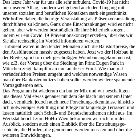
Das letzte Jahr war für uns alle sehr turbu­lent. Covid-19 hat nicht
nur unseren Alltag, sondern weit­ge­hend auch den Umgang mit
unseren sozialen und beruf­li­chen Kontakten stark einge­schränkt.
Wir hoffen daher, die heurige Veran­stal­tung als Präsenz­ver­an­stal­tung
durch­führen zu können. Ganz ohne Einschrän­kungen wird es nicht
gehen, aber wir werden best­mög­lich für Ihre Sicher­heit sorgen,
indem wir ein Covid-19-Präven­ti­ons­kon­zept erstellen, über das wir
Sie alle recht­zeitig im Vorfeld infor­mieren werden.
Turbu­lent waren in den letzten Monaten auch die Baustoff­preise, die
den Ausfüh­renden massiv zuge­setzt haben. Jetzt wo der Holzbau in
der Breite, sprich im mehr­ge­scho­ßigen Wohnbau ange­kommen ist,
wie z.B. der Vortrag über die Sied­lung im Prinz Eugen Park in
München zeigt, kämpft man nun an dieser Front. Wie man mit
verän­der­li­chen Preisen umgeht und welches notwen­dige Wissen
man über Baukos­ten­in­dizes haben sollte, werden weitere span­nende
Vortrags­themen sein.
Das Programm ist wiederum ein bunter Mix und wir beschäf­tigen
uns dieses Mal etwas genauer mit dem Steil­dach und seinem Unter­
dach, vermit­teln jedoch auch neue Forschungs­er­kennt­nisse hinsicht­
lich notwen­diger Belüf­tung und Pflege für lang­le­bige Terrassen und
lassen natür­lich auch Schall- und Brand­schutzthemen nicht aus. Im
Werk­statt­be­richt zum HoHo Wien bekommen wir nicht nur den
Ausblick, sondern auch einen Einblick über die Entste­hungs­ge­
schichte, die Hürden, die genommen werden mussten und über die
weiteren Entwick­lungen.