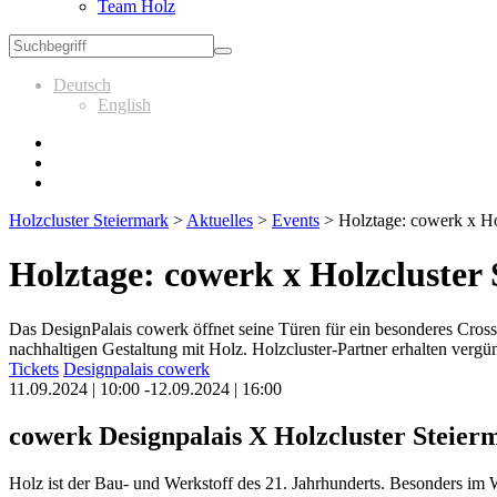
Team Holz
Deutsch
English
Holzcluster Steiermark
>
Aktuelles
>
Events
>
Holztage: cowerk x Ho
Holztage: cowerk x Holzcluster
Das DesignPalais cowerk öffnet seine Türen für ein besonderes Cro
nachhaltigen Gestaltung mit Holz. Holzcluster-Partner erhalten vergün
Tickets
Designpalais cowerk
11.09.2024 | 10:00 -12.09.2024 | 16:00
cowerk Designpalais X Holzcluster Steier
Holz
ist der
Bau- und Wer
kstoff des 21. Jahrhunderts. Besonders im