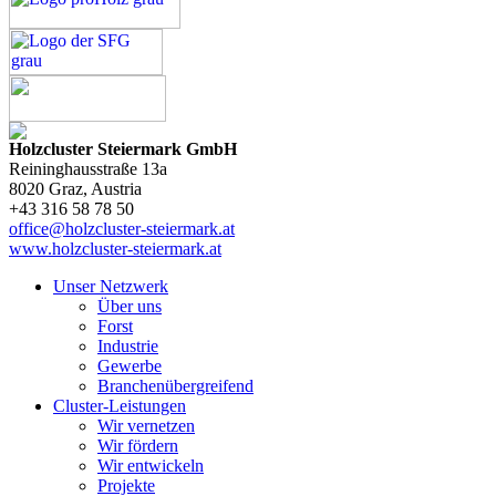
Holzcluster Steiermark GmbH
Reininghausstraße 13a
8020
Graz
, Austria
+43 316 58 78 50
office@holzcluster-steiermark.at
www.holzcluster-steiermark.at
Unser Netzwerk
Über uns
Forst
Industrie
Gewerbe
Branchenübergreifend
Cluster-Leistungen
Wir vernetzen
Wir fördern
Wir entwickeln
Projekte