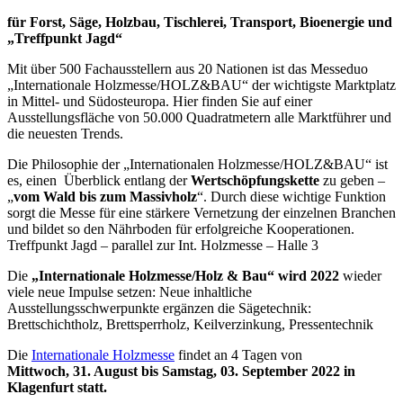
für Forst, Säge, Holzbau, Tischlerei, Transport, Bioenergie und
„Treffpunkt Jagd“
Mit über 500 Fachausstellern aus 20 Nationen ist das Messeduo
„Internationale Holzmesse/HOLZ&BAU“ der wichtigste Marktplatz
in Mittel- und Südosteuropa. Hier finden Sie auf einer
Ausstellungsfläche von 50.000 Quadratmetern alle Marktführer und
die neuesten Trends.
Die Philosophie der „Internationalen Holzmesse/HOLZ&BAU“ ist
es, einen Überblick entlang der
Wertschöpfungskette
zu geben –
„
vom Wald bis zum Massivholz
“. Durch diese wichtige Funktion
sorgt die Messe für eine stärkere Vernetzung der einzelnen Branchen
und bildet so den Nährboden für erfolgreiche Kooperationen.
Treffpunkt Jagd – parallel zur Int. Holzmesse – Halle 3
Die
„Internationale Holzmesse/Holz & Bau“ wird 2022
wieder
viele neue Impulse setzen: Neue inhaltliche
Ausstellungsschwerpunkte ergänzen die Sägetechnik:
Brettschichtholz, Brettsperrholz, Keilverzinkung, Pressentechnik
Die
Internationale Holzmesse
findet an 4 Tagen von
Mittwoch, 31. August bis Samstag, 03. September 2022 in
Klagenfurt statt.