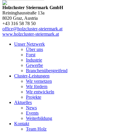
Holzcluster Steiermark GmbH
Reininghausstraße 13a
8020
Graz
, Austria
+43 316 58 78 50
office@holzcluster-steiermark.at
www.holzcluster-steiermark.at
Unser Netzwerk
Über uns
Forst
Industrie
Gewerbe
Branchenübergreifend
Cluster-Leistungen
Wir vernetzen
Wir fördern
Wir entwickeln
Projekte
Aktuelles
News
Events
Weiterbildung
Kontakt
Team Holz