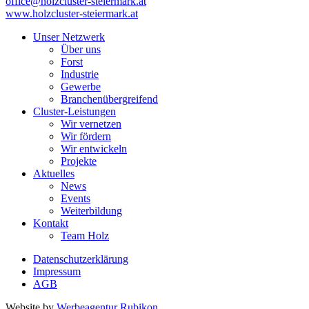
office@holzcluster-steiermark.at
www.holzcluster-steiermark.at
Unser Netzwerk
Über uns
Forst
Industrie
Gewerbe
Branchenübergreifend
Cluster-Leistungen
Wir vernetzen
Wir fördern
Wir entwickeln
Projekte
Aktuelles
News
Events
Weiterbildung
Kontakt
Team Holz
Datenschutzerklärung
Impressum
AGB
Website by
Werbeagentur Rubikon