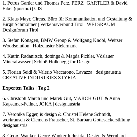
1. Petrus Gartler und Thomas Perz, PERZ+GARTLER & David
Eibel (quismo) | CIS
2. Klaus Mayr, Circus. Büro für Kommunikation und Gestaltung &
Birgit Schmoltner | Verkehrsverbund Tirol | WEI SRAUM
Designforum Tirol
3. Stefan Könsgen, BMW Group & Wolfgang Knöbl, Weitzer
Woodsolution | Holzcluster Steiermark
4. Katrin Radanitsch, dottings & Magda Pichler, Vöslauer
Mineralwasser | Schloß Hollenegg for Design
5. Florian Seidl & Valerio Vaccarono, Lavazza | designaustria
CREATIVE INDUSTRIES STYRIA
Experten Talks | Tag 2
6. Christoph March und Marek Gut, MARCH GUT & Anna
Kapsamer-Fellner, JOKA | designaustria
7. Veronika Egger, is-design & Christel Helene Schmidt,
werkrausch & Clemens Frauscher, St. Barbara Gottesackerstiftung |
designaustria
8. Georg Wanker, Georg Wanker Industrial Design & Wernhard