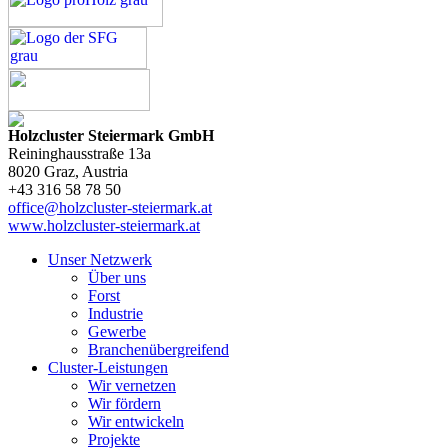
Holzcluster Steiermark GmbH
Reininghausstraße 13a
8020
Graz
, Austria
+43 316 58 78 50
office@holzcluster-steiermark.at
www.holzcluster-steiermark.at
Unser Netzwerk
Über uns
Forst
Industrie
Gewerbe
Branchenübergreifend
Cluster-Leistungen
Wir vernetzen
Wir fördern
Wir entwickeln
Projekte