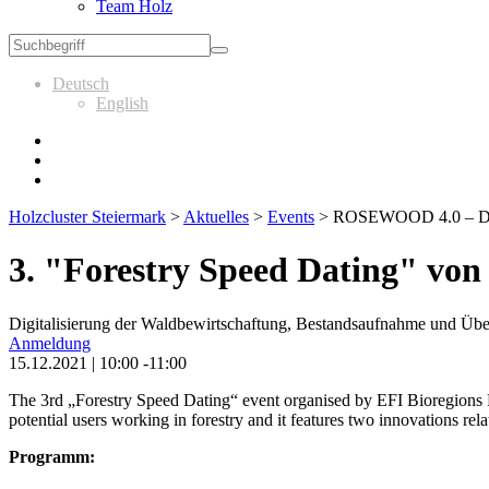
Team Holz
Deutsch
English
Holzcluster Steiermark
>
Aktuelles
>
Events
>
ROSEWOOD 4.0 – Digi
3. "Forestry Speed Dating" von 
Digitalisierung der Waldbewirtschaftung, Bestandsaufnahme und Ü
Anmeldung
15.12.2021 | 10:00 -11:00
The 3rd „Forestry Speed Dating“ event organised by EFI Bioregions F
potential users working in forestry and it features two innovations rel
Programm: