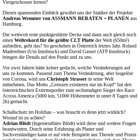
Viergeschosser lernen?
Diesen spannenden Einblick gewährt uns der Statiker der Projekte
Andreas Wemmer von ASSMANN BERATEN + PLANEN
aus
Hamburg.
Die weltweit erste punktgestützte Decke und dann auch gleich noch
einen
Weltrekord für die größte CLT Platte
der Welt (650m²)
aufstellen, geht das? So geschehen in Österreich letztes Jahr. Roland
Maderebner (Uni Innsbruck) und David Gasser (ATP Innsbruck)
bringen die Details auf den Punkt und zu uns.
Vor zwei Jahren hätte keiner gedacht, welche Veränderungen auf
uns zu kommen. Passend zum Thema Veränderung, aber losgelöst
von Corona, wird uns
Christoph Strasser
in seine Welt
mitnehmen. Das Motto „Grenzen existieren nur im Kopf“ hat den
österreichischen Extremsportler zum sechsmaligen Sieger des Race
Across America (5000 km, 51000 Höhenmeter in unter 8 Tagen und
2h) gemacht.
Schallschutz im Holzbau – was braucht es denn jetzt wirklich?
Worauf ist zu achten?
Adrian Blödt
(Ingenieurbüro Blödt) wird diese und weitere Fragen
beantworten. Durch seine Erfahrung als Planer und
Sachverständiger kann er auf viele Beispiele aus Theorie und Praxis