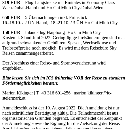
819 EUR
– Flug Langstrecke mit Emirates in Economy Class
Wien-Dubai-Hanoi und Ho Chi Minh City-Dubai-Wien
650 EUR
– 5 Übernachtungen inkl. Frühstück
16.-18.10. / 2 ÜN Hanoi, 18.-21.10. / 3 ÜN Ho Chi Minh City
150 EUR
– Inlandsflug Haiphong- Ho Chi Minh City
Kosten lt. Stand Juni 2022. Geringfügige Preisänderungen sind u.a.
aufgrund schwankender Gebühren, Spesen, Wechselkurse und
Treibstoffpreise noch möglich. Es wird mit dem Reisebüro Sky
Reisen zusammengearbeitet.
Der Abschluss einer Reise- und Stornoversicherung wird
empfohlen.
Bitte lassen Sie sich im ICS frühzeitig VOR der Reise zu etwaigen
Fördermöglichkeiten beraten:
Marion Kikinger | T+43 316 601-256 | marion.kikinger@ic-
steiermark.at
Anmeldeschluss ist der 10. August 2022. Die Anmeldung ist nur
nach schriftlicher Bestätigung gültig. Die Teilnehmerzahl ist aus
organisatorischen Gründen begrenzt. Es entscheidet der Zeitpunkt
der Anmeldung sowie die Eignung für die Zielsetzung der Reise.
Aus Platzgründen kann gegebenenfalls nur eine Person eines