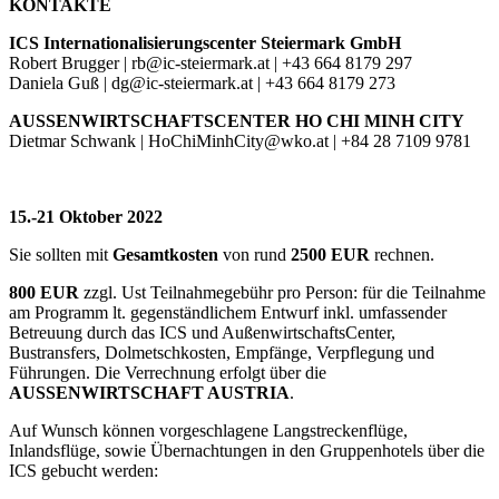
KONTAKTE
ICS Internationalisierungscenter Steiermark GmbH
Robert Brugger | rb@ic-steiermark.at | +43 664 8179 297
Daniela Guß | dg@ic-steiermark.at | +43 664 8179 273
AUSSENWIRTSCHAFTSCENTER HO CHI MINH CITY
Dietmar Schwank | HoChiMinhCity@wko.at | +84 28 7109 9781
15.-21 Oktober 2022
Sie sollten mit
Gesamtkosten
von rund
2500 EUR
rechnen.
800 EUR
zzgl. Ust Teilnahmegebühr pro Person: für die Teilnahme
am Programm lt. gegenständlichem Entwurf inkl. umfassender
Betreuung durch das ICS und AußenwirtschaftsCenter,
Bustransfers, Dolmetschkosten, Empfänge, Verpflegung und
Führungen. Die Verrechnung erfolgt über die
AUSSENWIRTSCHAFT AUSTRIA
.
Auf Wunsch können vorgeschlagene Langstreckenflüge,
Inlandsflüge, sowie Übernachtungen in den Gruppenhotels über die
ICS gebucht werden: