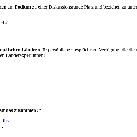
nen
am
Podium
zu einer Diskussionsrunde Platz und beziehen zu unte
erb?
ropäischen Ländern
für persönliche Gespräche zu Verfügung, die die 
den Länderexpert:innen!
asst das zusammen?“
infos
…
…