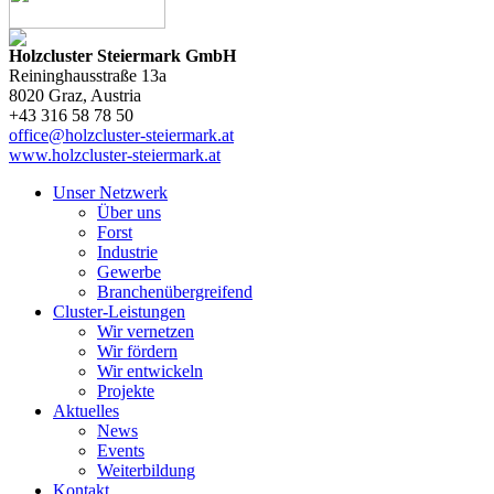
Holzcluster Steiermark GmbH
Reininghausstraße 13a
8020
Graz
, Austria
+43 316 58 78 50
office@holzcluster-steiermark.at
www.holzcluster-steiermark.at
Unser Netzwerk
Über uns
Forst
Industrie
Gewerbe
Branchenübergreifend
Cluster-Leistungen
Wir vernetzen
Wir fördern
Wir entwickeln
Projekte
Aktuelles
News
Events
Weiterbildung
Kontakt