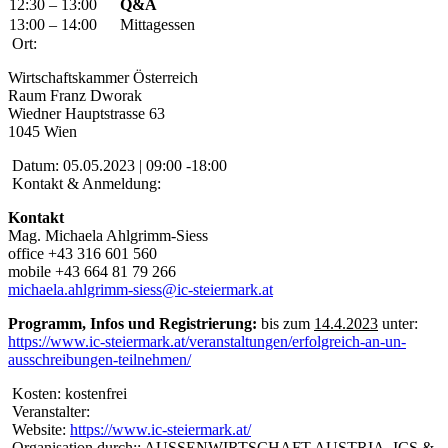
12:30 – 13:00
Q&A
13:00 – 14:00
Mittagessen
Ort:
Wirtschaftskammer Österreich
Raum Franz Dworak
Wiedner Hauptstrasse 63
1045 Wien
Datum:
05.05.2023 | 09:00 -18:00
Kontakt & Anmeldung:
Kontakt
Mag. Michaela Ahlgrimm-Siess
office +43 316 601 560
mobile +43 664 81 79 266
michaela.ahlgrimm-siess@ic-steiermark.at
Programm, Infos und Registrierung:
bis zum
14.4.2023
unter:
https://www.ic-steiermark.at/veranstaltungen/erfolgreich-an-un-
ausschreibungen-teilnehmen/
Kosten:
kostenfrei
Veranstalter:
Website:
https://www.ic-steiermark.at/
Organisation durch::
AUSSENWIRTSCHAFT AUSTRIA, ICS &