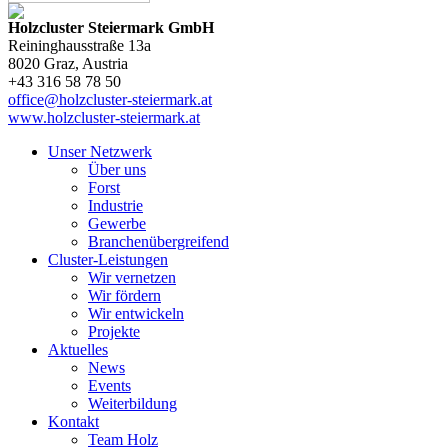
Holzcluster Steiermark GmbH
Reininghausstraße 13a
8020
Graz
, Austria
+43 316 58 78 50
office@holzcluster-steiermark.at
www.holzcluster-steiermark.at
Unser Netzwerk
Über uns
Forst
Industrie
Gewerbe
Branchenübergreifend
Cluster-Leistungen
Wir vernetzen
Wir fördern
Wir entwickeln
Projekte
Aktuelles
News
Events
Weiterbildung
Kontakt
Team Holz