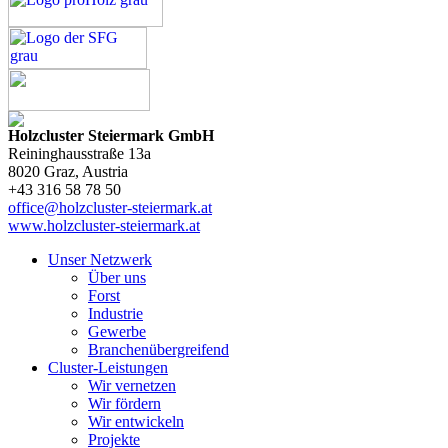
Holzcluster Steiermark GmbH
Reininghausstraße 13a
8020
Graz
, Austria
+43 316 58 78 50
office@holzcluster-steiermark.at
www.holzcluster-steiermark.at
Unser Netzwerk
Über uns
Forst
Industrie
Gewerbe
Branchenübergreifend
Cluster-Leistungen
Wir vernetzen
Wir fördern
Wir entwickeln
Projekte