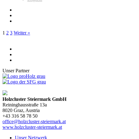
1
2
3
Weiter »
Unser Partner
Holzcluster Steiermark GmbH
Reininghausstraße 13a
8020
Graz
, Austria
+43 316 58 78 50
office@holzcluster-steiermark.at
www.holzcluster-steiermark.at
Unser Netzwerk