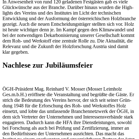
In Anwe­sen­heit von rund 120 gela­denen Fest­gästen gab es viele
Glück­wün­sche aus der Branche. Darüber hinaus wurden die High­
lights des Vereins und des Insti­tutes im Licht der tech­ni­schen
Entwick­lung und der Ausfor­mung der öster­rei­chi­schen Holz­branche
gezeigt. Auch die neuen Entschei­dungs­träger stellten sich vor. Holz
ist heute wich­tiger denn je. Im Kampf gegen den Klima­wandel und
bei der notwen­digen Dekar­bo­ni­sie­rung unserer Gesell­schaft kommt
dem Roh- und Werk­stoff eine zentrale Rolle zu. Die Aktua­lität, die
Rele­vanz und die Zukunft der Holz­for­schung Austria sind damit
klar gegeben.
Nachlese zur Jubiläumsfeier
ÖGH-Präsi­dent Mag. Rein­hard V. Mosser (Mosser Leim­holz
Ges.m.b.H.) eröff­nete die Veran­stal­tung und begrüßte die Gäste. Er
strich die Bedeu­tung des Vereins hervor, der sich seit seiner Grün­
dung 1948 für die Erfor­schung des Roh- und Werk­stoffes Holz
einsetzt, und lobte das umfas­sende Bran­chen­netz­werk der ÖGH, in
dem sich Vertreter der Unter­nehmen und Inter­es­sens­ver­bände stark
enga­gieren. Dadurch kann die HFA ihre Dienst­leis­tungen, sowohl
bei Forschung als auch bei Prüfung und Zerti­fi­zie­rung, immer an
den Bedürf­nissen der Unter­nehmen ausrichten. Das macht das