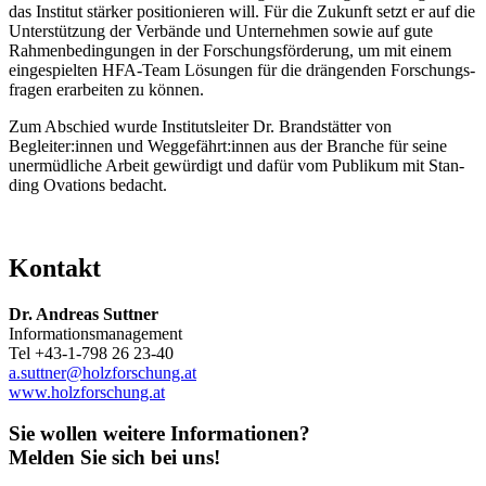
das Institut stärker posi­tio­nieren will. Für die Zukunft setzt er auf die
Unter­stüt­zung der Verbände und Unter­nehmen sowie auf gute
Rahmen­be­din­gungen in der Forschungs­för­de­rung, um mit einem
einge­spielten HFA-Team Lösungen für die drän­genden Forschungs­
fragen erar­beiten zu können.
Zum Abschied wurde Insti­tuts­leiter Dr. Brand­stätter von
Begleiter:innen und Wegge­fährt:innen aus der Branche für seine
uner­müd­liche Arbeit gewür­digt und dafür vom Publikum mit Stan­
ding Ovations bedacht.
Kontakt
Dr. Andreas Suttner
Informationsmanagement
Tel +43-1-798 26 23-40
a.suttner@holzforschung.at
www.holzforschung.at
Sie wollen weitere Informationen?
Melden Sie sich bei uns!