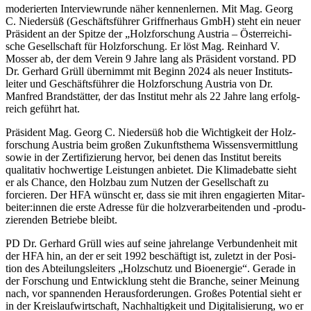
mode­rierten Inter­viewrunde näher kennen­lernen. Mit Mag. Georg
C. Niedersüß (Geschäfts­führer Griff­ner­haus GmbH) steht ein neuer
Präsi­dent an der Spitze der „Holz­for­schung Austria – Öster­rei­chi­
sche Gesell­schaft für Holz­for­schung. Er löst Mag. Rein­hard V.
Mosser ab, der dem Verein 9 Jahre lang als Präsi­dent vorstand. PD
Dr. Gerhard Grüll über­nimmt mit Beginn 2024 als neuer Insti­tuts­
leiter und Geschäfts­führer die Holz­for­schung Austria von Dr.
Manfred Brand­stätter, der das Institut mehr als 22 Jahre lang erfolg­
reich geführt hat.
Präsi­dent Mag. Georg C. Niedersüß hob die Wich­tig­keit der Holz­
for­schung Austria beim großen Zukunfts­thema Wissens­ver­mitt­lung
sowie in der Zerti­fi­zie­rung hervor, bei denen das Institut bereits
quali­tativ hoch­wer­tige Leis­tungen anbietet. Die Klima­de­batte sieht
er als Chance, den Holzbau zum Nutzen der Gesell­schaft zu
forcieren. Der HFA wünscht er, dass sie mit ihren enga­gierten Mitar­
beiter:innen die erste Adresse für die holz­ver­ar­bei­tenden und -produ­
zie­renden Betriebe bleibt.
PD Dr. Gerhard Grüll wies auf seine jahre­lange Verbun­den­heit mit
der HFA hin, an der er seit 1992 beschäf­tigt ist, zuletzt in der Posi­
tion des Abtei­lungs­lei­ters „Holz­schutz und Bioen­ergie“. Gerade in
der Forschung und Entwick­lung steht die Branche, seiner Meinung
nach, vor span­nenden Heraus­for­de­rungen. Großes Poten­tial sieht er
in der Kreis­lauf­wirt­schaft, Nach­hal­tig­keit und Digi­ta­li­sie­rung, wo er