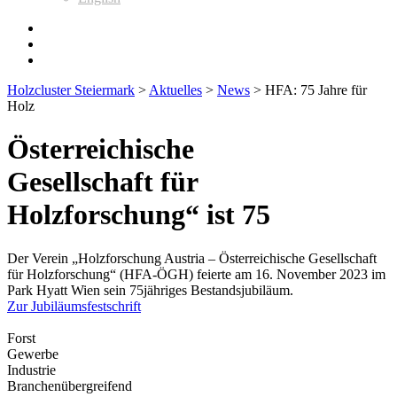
Holzcluster Steiermark
>
Aktuelles
>
News
>
HFA: 75 Jahre für
Holz
Österreichische
Gesellschaft für
Holzforschung“ ist 75
Der Verein „Holz­for­schung Austria – Öster­rei­chi­sche Gesell­schaft
für Holz­for­schung“ (HFA-ÖGH) feierte am 16. November 2023 im
Park Hyatt Wien sein 75jäh­riges Bestands­ju­bi­läum.
Zur Jubiläumsfestschrift
Forst
Gewerbe
Industrie
Branchenübergreifend