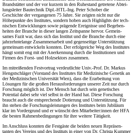
Brand­stätter und der vor kurzem in den Ruhe­stand getre­tene Abtei­
lungs­leiter Bautechnik Dipl.-HTL-Ing. Peter Schober die
Geschichte der vergan­genen 75 Jahre. Sie zeigten nicht nur die
Höhe­punkte des Insti­tutes, sondern hoben auch High­lights der tech­
ni­schen Entwick­lungen sowie prägende Ereig­nisse und Bege­ben­
heiten der Branche in dieser langen Zeit­spanne hervor. Gemein­
sames Fazit war, dass sich das Institut und die Branche durch eine
jahr­zehn­te­lange Zusam­men­ar­beit und gegen­sei­tige Unter­stüt­zung
gemeinsam entwi­ckeln konnten. Der erfolg­reiche Weg des Insti­tutes
hängt somit eng mit der Aner­ken­nung durch die Insti­tu­tionen und
Firmen des Forst- und Holz­sek­tors zusammen.
Im mitrei­ßenden Fest­vor­trag verdeut­lichte Univ.-Prof. Dr. Markus
Hengst­schläger (Vorstand des Insti­tutes für Medi­zi­ni­sche Genetik an
der Medi­zi­ni­schen Univer­sität Wien), dass die Erar­bei­tung von
Lösungen für die großen Heraus­for­de­rungen unserer Zeit nur durch
Forschung möglich ist. Der Mensch hat durch sein gene­ti­sches
Poten­tial dabei sehr viel selbst in der Hand hat. Diese Forschung
braucht auch die entspre­chende Dotie­rung und Unter­stüt­zung. Für
ihn stehen die Forschungs­leis­tungen des Insti­tutes beim Jubi­läum
klar im Vorder­grund und er wünscht den Mitar­beiter:innen der HFA
die besten Rahmen­be­din­gungen für ihre weitere Tätig­keit.
Im Anschluss konnten die Fest­gäste die beiden neuen Reprä­sen­
tanten des Vereins und des Insti­tuts in einer von Dr. Christa Kummer