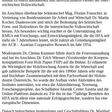
Institut zu einem aner­kannten und unver­zicht­baren Partner der öster­
rei­chi­schen Holz­wirt­schaft.
Im Anschluss über­brachte Sekti­ons­chef Mag. Florian Frau­scher, in
Vertre­tung von Bundes­mi­nister für Arbeit und Wirt­schaft Dr. Martin
Kocher, Dankes­worte und strich die Bedeu­tung des heimi­schen
Forst- und Holz­sek­tors für die öster­rei­chi­sche Volks­wirt­schaft
heraus. Als beson­ders wichtig erachtet er die Unter­stüt­zung der
KMUs mit Forschungs- und Entwick­lungs­tä­tig­keit, die die HFA seit
mehr als 7 Jahr­zehnten leistet, nicht zuletzt als Grün­dungs­mit­glied
der ACR – Austrian Coope­ra­tive Rese­arch im Jahr 1954.
Modera­torin Dr. Christa Kummer führte durch die Fest­ver­an­stal­tung
und bat im Anschluss Dr. Erich Wiesner (Vorsit­zender der Koope­ra­
ti­ons­platt­form Forst Holz Papier FHP) auf die Bühne. Er erläu­terte
die Wich­tig­keit der Holz­for­schung Austria für die Wirt­schaft und
gab zahl­reiche Beispiele für die seit den 1990er Jahren sehr enge
und frucht­bare Zusam­men­ar­beit mit dem Fach­ver­band der Holz­in­
dus­trie Öster­reichs. So wurde der Aufbau vieler Akti­vi­täten des
Insti­tutes unter­stützt, wie etwa die Akkre­di­tie­rung, Normung,
Forschungs­pro­jekte, das Schall­labor Akustik Center Austria und die
Online-Platt­form data­holz.eu. Für ihn ist das 75jäh­rige Bestehen der
HFA nicht allein eine natio­nale Erfolgs­ge­schichte, sondern hat eine
euro­päi­sche Dimen­sion.
Danach beleuch­teten Insti­tuts­leiter und Geschäfts­führer Dr. Manfred