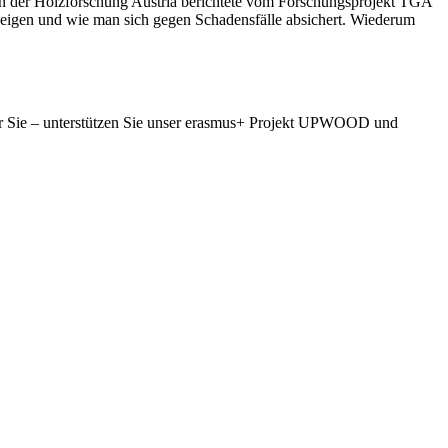
on der Holzforschung Austria berichtete vom Forschungsprojekt TGA
zeigen und wie man sich gegen Schadensfälle absichert. Wiederum
wir Sie – unterstützen Sie unser erasmus+ Projekt UPWOOD und