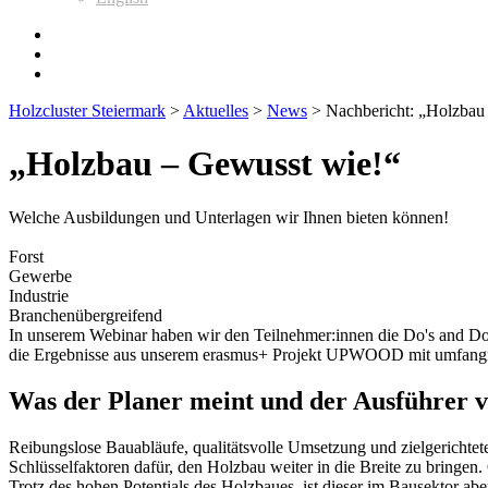
Holzcluster Steiermark
>
Aktuelles
>
News
>
Nachbericht: „Holzbau
„Holzbau – Gewusst wie!“
Welche Ausbildungen und Unterlagen wir Ihnen bieten können!
Forst
Gewerbe
Industrie
Branchenübergreifend
In unserem Webinar haben wir den Teilnehmer:innen die Do's and Don'
die Ergebnisse aus unserem erasmus+ Projekt UPWOOD mit umfangrei
Was der Planer meint und der Ausführer v
Reibungslose Bauabläufe, qualitätsvolle Umsetzung und zielgerichte
Schlüsselfaktoren dafür, den Holzbau weiter in die Breite zu bringe
Trotz des hohen Potentials des Holzbaues, ist dieser im Bausektor a