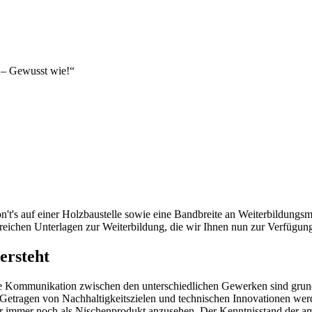
 – Gewusst wie!“
t's auf einer Holzbaustelle sowie eine Bandbreite an Weiterbildungsmö
chen Unterlagen zur Weiterbildung, die wir Ihnen nun zur Verfügung
ersteht
te Kommunikation zwischen den unterschiedlichen Gewerken sind grund
n. Getragen von Nachhaltigkeitszielen und technischen Innovationen we
ber immer noch als Nischenprodukt anzusehen. Der Kenntnisstand der am