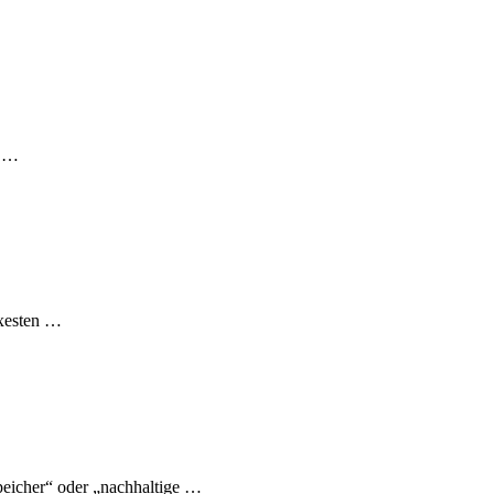
s …
exesten …
eicher“ oder „nachhaltige …