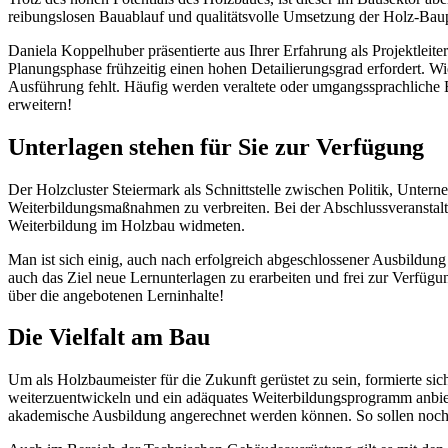
reibungslosen Bauablauf und qualitätsvolle Umsetzung der Holz-Baup
Daniela Koppelhuber präsentierte aus Ihrer Erfahrung als Projektleite
Planungsphase frühzeitig einen hohen Detailierungsgrad erfordert. W
Ausführung fehlt. Häufig werden veraltete oder umgangssprachliche B
erweitern!
Unterlagen stehen für Sie zur Verfügung
Der Holzcluster Steiermark als Schnittstelle zwischen Politik, Unte
Weiterbildungsmaßnahmen zu verbreiten. Bei der Abschlussveranstalt
Weiterbildung im Holzbau widmeten.
Man ist sich einig, auch nach erfolgreich abgeschlossener Ausbild
auch das Ziel neue Lernunterlagen zu erarbeiten und frei zur Verfügu
über die angebotenen Lerninhalte!
Die Vielfalt am Bau
Um als Holzbaumeister für die Zukunft gerüstet zu sein, formierte sic
weiterzuentwickeln und ein adäquates Weiterbildungsprogramm anbiet
akademische Ausbildung angerechnet werden können. So sollen noch 