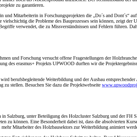
rojekte zu garantieren.
rin und Mitarbeiterin in Forschungsprojekten die „Do´s and Dont´s“ auf
ie vielschichtig die Probleme des Bauprozesses sein können, zeigt de
egriffe verwendet, die zu Missverständnissen und Fehlern führen. Dahe
rnehmen und Forschung versucht offene Fragestellungen der Holzbranche
ung des erasmus+ Projekts UPWOOD durften wir die Projektergebnisse u
ung wird berufsbegleitende Weiterbildung und der Ausbau entsprechen
ng zu stellen. Besuchen Sie dazu die Projektwebseite
www.upwoodproje
h in Salzburg, unter Beteiligung des Holzcluster Salzburg und der FH Sal
en zu können. Eine Besonderheit dabei ist, dass die absolvierten Kur
mehr Mitarbeiter des Holzbausektors zur Weiterbildung animiert werd