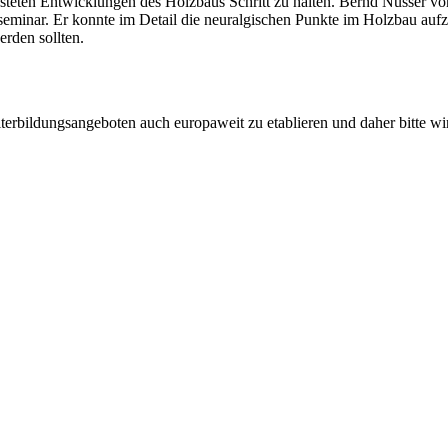
steten Entwicklungen des Holzbaus Schritt zu halten. Bernd Nusser v
eminar. Er konnte im Detail die neuralgischen Punkte im Holzbau auf
rden sollten.
terbildungsangeboten auch europaweit zu etablieren und daher bitte 