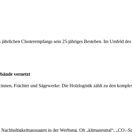
 jährlichen Clusterempfangs sein 25-jähriges Bestehen. Im Umfeld de
rbände vernetzt
er:innen, Frächter und Sägewerke: Die Holzlogistik zählt zu den kompl
 Nachhaltigkeitsaussagen in der Werbung. Ob „klimaneutral“, „CO₂-Sp