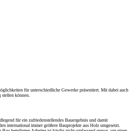
glichkeiten für unterschiedliche Gewerke präsentiert. Mit dabei auch
 stellen können.
legend für ein zufriedenstellendes Bauergebnis und damit
rden international immer größere Bauprojekte aus Holz umgesetzt.
 Bau beteiligten Arbeiter ist häufig nicht umfassend genug, um einen