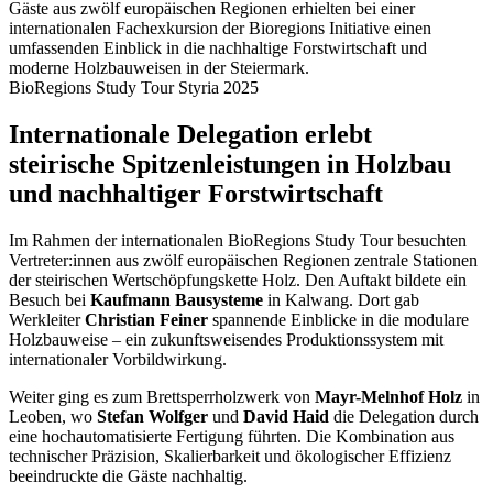
Gäste aus zwölf europäischen Regionen erhielten bei einer
internationalen Fachexkursion der Bioregions Initiative einen
umfassenden Einblick in die nachhaltige Forstwirtschaft und
moderne Holzbauweisen in der Steiermark.
BioRegions Study Tour Styria 2025
Internationale Delegation erlebt
steirische Spitzenleistungen in Holzbau
und nachhaltiger Forstwirtschaft
Im Rahmen der internationalen BioRegions Study Tour besuchten
Vertreter:innen aus zwölf europäischen Regionen zentrale Stationen
der steirischen Wertschöpfungskette Holz. Den Auftakt bildete ein
Besuch bei
Kaufmann Bausysteme
in Kalwang. Dort gab
Werkleiter
Christian Feiner
spannende Einblicke in die modulare
Holzbauweise – ein zukunftsweisendes Produktionssystem mit
internationaler Vorbildwirkung.
Weiter ging es zum Brettsperrholzwerk von
Mayr-Melnhof Holz
in
Leoben, wo
Stefan Wolfger
und
David Haid
die Delegation durch
eine hochautomatisierte Fertigung führten. Die Kombination aus
technischer Präzision, Skalierbarkeit und ökologischer Effizienz
beeindruckte die Gäste nachhaltig.