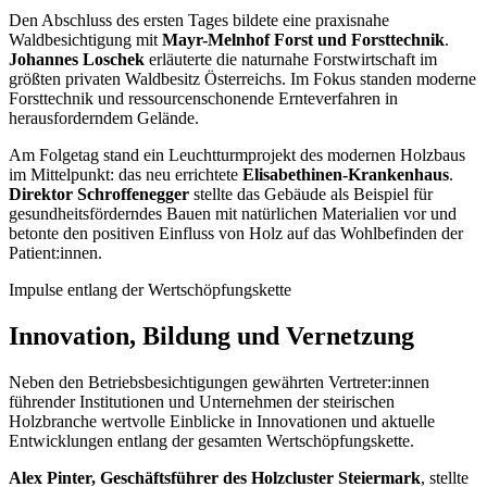
Den Abschluss des ersten Tages bildete eine praxisnahe
Waldbesichtigung mit
Mayr-Melnhof Forst und Forsttechnik
.
Johannes Loschek
erläuterte die naturnahe Forstwirtschaft im
größten privaten Waldbesitz Österreichs. Im Fokus standen moderne
Forsttechnik und ressourcenschonende Ernteverfahren in
herausforderndem Gelände.
Am Folgetag stand ein Leuchtturmprojekt des modernen Holzbaus
im Mittelpunkt: das neu errichtete
Elisabethinen-Krankenhaus
.
Direktor Schroffenegger
stellte das Gebäude als Beispiel für
gesundheitsförderndes Bauen mit natürlichen Materialien vor und
betonte den positiven Einfluss von Holz auf das Wohlbefinden der
Patient:innen.
Impulse entlang der Wertschöpfungskette
Innovation, Bildung und Vernetzung
Neben den Betriebsbesichtigungen gewährten Vertreter:innen
führender Institutionen und Unternehmen der steirischen
Holzbranche wertvolle Einblicke in Innovationen und aktuelle
Entwicklungen entlang der gesamten Wertschöpfungskette.
Alex Pinter, Geschäftsführer des Holzcluster Steiermark
, stellte