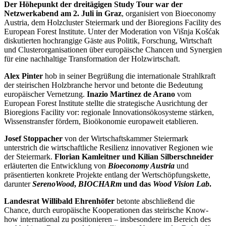
Der Höhepunkt der dreitägigen Study Tour war der
Netzwerkabend am 2. Juli in Graz
, organisiert von Bioeconomy
Austria, dem Holzcluster Steiermark und der Bioregions Facility des
European Forest Institute. Unter der Moderation von Višnja Košćak
diskutierten hochrangige Gäste aus Politik, Forschung, Wirtschaft
und Clusterorganisationen über europäische Chancen und Synergien
für eine nachhaltige Transformation der Holzwirtschaft.
Alex Pinter
hob in seiner Begrüßung die internationale Strahlkraft
der steirischen Holzbranche hervor und betonte die Bedeutung
europäischer Vernetzung.
Inazio Martinez de Arano
vom
European Forest Institute stellte die strategische Ausrichtung der
Bioregions Facility vor: regionale Innovationsökosysteme stärken,
Wissenstransfer fördern, Bioökonomie europaweit etablieren.
Josef Stoppacher
von der Wirtschaftskammer Steiermark
unterstrich die wirtschaftliche Resilienz innovativer Regionen wie
der Steiermark.
Florian Kamleitner und Kilian Silberschneider
erläuterten die Entwicklung von
Bioeconomy Austria
und
präsentierten konkrete Projekte entlang der Wertschöpfungskette,
darunter
SerenoWood
,
BIOCHARm
und das
Wood Vision Lab
.
Landesrat Willibald Ehrenhöfer
betonte abschließend die
Chance, durch europäische Kooperationen das steirische Know-
how international zu positionieren – insbesondere im Bereich des