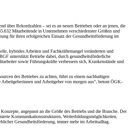
nd über Rekordzahlen – sei es an neuen Betrieben oder an jenen, die
65.632 Mitarbeitende in Unternehmen verschiedenster Größen und
nung für ihren erfolgreichen Einsatz der Gesundheitsförderung im
delle, hybrides Arbeiten und Fachkräftemangel veränderten und
BGF unterstützt Betriebe dabei, durch gesundheitsförderliche
itarbeiter sowie Führungskräfte verbessern sich, Krankenstände und
sourcen des Betriebes zu achten, führt zu einem nachhaltigen
e Arbeitgeberinnen und Arbeitgeber von morgen aus“, betont ÖGK-
 Konzepte, angepasst an die Größe des Betriebs und die Branche. Der
imierte Kommunikationsstrukturen, Weiterbildungsmöglichkeiten,
blicher Gesundheitsförderung, immer mehr im Arbeitsalltag.