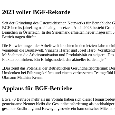
2023 voller BGF-Rekorde
Seit der Gründung des Österreichischen Netzwerks für Betriebliche G
BGF bereits jahrelang nachhaltig umsetzen. Auch 2023 besteht Grun
Branchen in Österreich. In der Steiermark erhielten heuer insgesamt 
Betrieb tragen dürfen.
Die Entwicklungen der Arbeitswelt brachten in den letzten Jahren ei
verändern die Berufswelt. Vinzenz Harrer und Josef Harb, Vorsitzend
Maßnahmen die Arbeitsmotivation und Produktivität zu steigern. Das
Fluktuation sinken. Ein Erfolgsmodell, das aktueller ist denn je.“
„Das zeigt das Potenzial der Betrieblichen Gesundheitsförderung: Der
Umdenken bei Führungskräften und einem verbesserten Teamgefühl be
Obmann Matthias Krenn.
Applaus für BGF-Betriebe
Etwa 70 Betriebe mehr als im Vorjahr haben sich dieser Herausforde
gemeinsame Nenner bleibt die Gesundheitsförderung als nachhaltiger
gesunde Ernährung und Bewegung sowie ein harmonisches Miteinander.