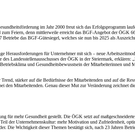
esundheitsförderung im Jahr 2000 freut sich das Erfolgsprogramm laufe
d zum Feiern, denn mittlerweile erreicht das BGF-Angebot der ÖGK 6
57 Betriebe das BGF-Gütesiegel, welches sie nun bis 2025 als Auszeich
nige Herausforderungen für Unternehmer mit sich – neue Arbeitszeitmo
e des Landesstellenausschusses der ÖGK in der Steiermark, erklären: „
 Betriebsklima und Gesundheitsbewusstsein der Mitarbeiterinnen und M
 Trend, stärker auf die Bedürfnisse der Mitarbeitenden und auf die Res
i den Mitarbeitenden. Genau dieser Mut zur Veränderung zeichnet di
rung für mehr Gesundheit gestellt. Die ÖGK setzt auf maßgeschneiderte
 Teil der Unternehmenskultur: mehr Motivation und Zufriedenheit, opt
 Die Wichtigkeit dieser Themen bestätigt sich, nach 23 Jahren Betrie