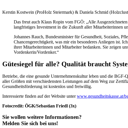
Kerstin Kostwein (ProHolz Steiermark) & Daniela Schmid (Holzclust
Das freut auch Klaus Ropin vom FGÖ: „Alle Ausgezeichneten kön
langfristiges Investment in die Zukunft aller Mitarbeiterinnen 
Johannes Rauch, Bundesminister für Gesundheit, Soziales, Pfle
Chancengerechtigkeit, was mir ein besonderes Anliegen ist. I
ihrer Mitarbeiterinnen und Mitarbeiter bedanken. Sie zeigen un
Vordenkerin/Vordenker.“
Gütesiegel für alle? Qualität braucht Syst
Betriebe, die eine gesunde Unternehmenskultur leben und die BGF-Qua
aller Größen mit verschiedensten Leistungen auf dem Weg zur Zertif
Gesundheitsförderung ist kostenlos und freiwillig.
Interessierte finden auf der Website unter
www.gesundheitskasse.at/b
Fotocredit: ÖGK/Sebastian Friedl (3x)
Sie wollen weitere Informationen?
Melden Sie sich bei uns!