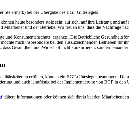
er Steiermark) bei der Übergabe des BGF Gütesiegels
nen heute besonders stolz sein: auf sich, auf ihre Leistung und auf di
und Mitarbeiter und der Betriebe. Wir freuen uns, dass die Nachfrage nac
ge und Konsumentenschutz, ergänzt: „Die Betriebliche Gesundheitsförd
ch möchte mich insbesondere bei den auszuzeichnenden Betrieben für 
s, dass Gesundheit und Wirtschaft nicht konkurrieren, sondern einander
em
litätskriterien erfüllen, können ein BGF-Gütesiegel beantragen. Diese
izierung und auch langfristig bei der Implementierung von BGF in de
gf
nähere Informationen oder können sich direkt bei den Mitarbeitende