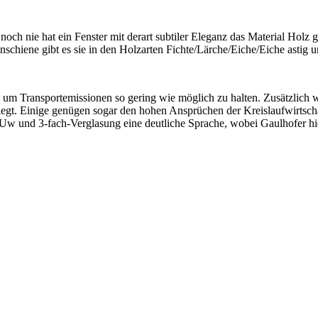
h nie hat ein Fenster mit derart subtiler Eleganz das Material Holz ga
iene gibt es sie in den Holzarten Fichte/Lärche/Eiche/Eiche astig u
 Transportemissionen so gering wie möglich zu halten. Zusätzlich wi
egt. Einige genügen sogar den hohen Ansprüchen der Kreislaufwirtscha
Uw und 3-fach-Verglasung eine deutliche Sprache, wobei Gaulhofer hie