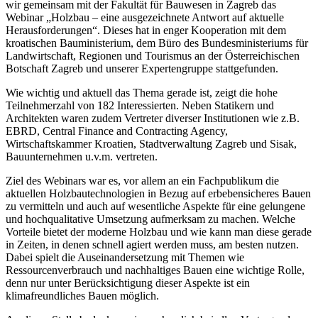
wir gemeinsam mit der Fakultät für Bauwesen in Zagreb das
Webinar „Holzbau – eine ausgezeichnete Antwort auf aktuelle
Herausforderungen“. Dieses hat in enger Kooperation mit dem
kroatischen Bauministerium, dem Büro des Bundesministeriums für
Landwirtschaft, Regionen und Tourismus an der Österreichischen
Botschaft Zagreb und unserer Expertengruppe stattgefunden.
Wie wichtig und aktuell das Thema gerade ist, zeigt die hohe
Teilnehmerzahl von 182 Interessierten. Neben Statikern und
Architekten waren zudem Vertreter diverser Institutionen wie z.B.
EBRD, Central Finance and Contracting Agency,
Wirtschaftskammer Kroatien, Stadtverwaltung Zagreb und Sisak,
Bauunternehmen u.v.m. vertreten.
Ziel des Webinars war es, vor allem an ein Fachpublikum die
aktuellen Holzbautechnologien in Bezug auf erbebensicheres Bauen
zu vermitteln und auch auf wesentliche Aspekte für eine gelungene
und hochqualitative Umsetzung aufmerksam zu machen. Welche
Vorteile bietet der moderne Holzbau und wie kann man diese gerade
in Zeiten, in denen schnell agiert werden muss, am besten nutzen.
Dabei spielt die Auseinandersetzung mit Themen wie
Ressourcenverbrauch und nachhaltiges Bauen eine wichtige Rolle,
denn nur unter Berücksichtigung dieser Aspekte ist ein
klimafreundliches Bauen möglich.