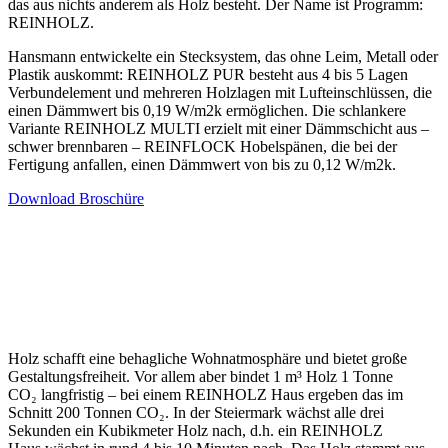
das aus nichts anderem als Holz besteht. Der Name ist Programm:
REINHOLZ.
Hansmann entwickelte ein Stecksystem, das ohne Leim, Metall oder
Plastik auskommt: REINHOLZ PUR besteht aus 4 bis 5 Lagen
Verbundelement und mehreren Holzlagen mit Lufteinschlüssen, die
einen Dämmwert bis 0,19 W/m2k ermöglichen. Die schlankere
Variante REINHOLZ MULTI erzielt mit einer Dämmschicht aus –
schwer brennbaren – REINFLOCK Hobelspänen, die bei der
Fertigung anfallen, einen Dämmwert von bis zu 0,12 W/m2k.
Download Broschüre
Holz schafft eine behagliche Wohnatmosphäre und bietet große
Gestaltungsfreiheit. Vor allem aber bindet 1 m³ Holz 1 Tonne
CO₂ langfristig – bei einem REINHOLZ Haus ergeben das im
Schnitt 200 Tonnen CO₂. In der Steiermark wächst alle drei
Sekunden ein Kubikmeter Holz nach, d.h. ein REINHOLZ