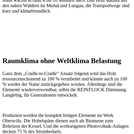
Haus wächst in rund 4 bis 10 Minuten nach. Das Holz stammt aus
den nahen Wäldern im Murtal und Lungau, die Transportwege sind
kurz und klimafreundlich.
Raumklima ohne Weltklima Belastung
Ganz dem „Cradle-to-Cradle” Ansatz folgend wird das Holz
ressourcenschonend zu 100 % verarbeitet und könnte auch zu 100
% wieder der Natur zurückgegeben werden. Allerdings sind die
Elemente wiederverwendbar, selbst die REINFLOCK Dämmung.
Langlebig, für Generationen entwickelt.
Produziert werden die komplett fertigen Elemente im Werk
Oberwölz. Die Hobelspäne dienen auch als Biomasse zum
Beheizen der Kessel. Und die werkseigenen Photovoltaik-Anlagen
decken 75 % des Strombedarfs.