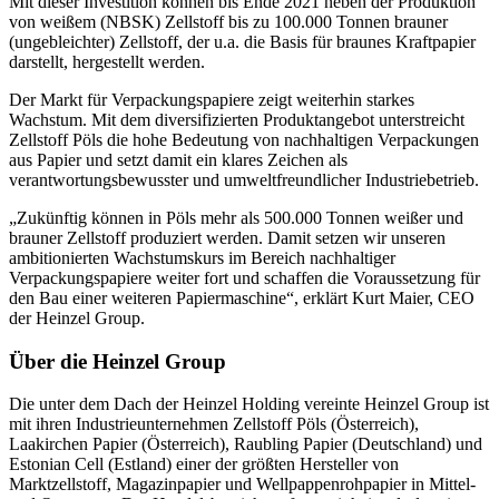
Mit dieser Investition können bis Ende 2021 neben der Produktion
von weißem (NBSK) Zellstoff bis zu 100.000 Tonnen brauner
(ungebleichter) Zellstoff, der u.a. die Basis für braunes Kraftpapier
darstellt, hergestellt werden.
Der Markt für Verpackungspapiere zeigt weiterhin starkes
Wachstum. Mit dem diversifizierten Produktangebot unterstreicht
Zellstoff Pöls die hohe Bedeutung von nachhaltigen Verpackungen
aus Papier und setzt damit ein klares Zeichen als
verantwortungsbewusster und umweltfreundlicher Industriebetrieb.
„Zukünftig können in Pöls mehr als 500.000 Tonnen weißer und
brauner Zellstoff produziert werden. Damit setzen wir unseren
ambitionierten Wachstumskurs im Bereich nachhaltiger
Verpackungspapiere weiter fort und schaffen die Voraussetzung für
den Bau einer weiteren Papiermaschine“, erklärt Kurt Maier, CEO
der Heinzel Group.
Über die Heinzel Group
Die unter dem Dach der Heinzel Holding vereinte Heinzel Group ist
mit ihren Industrieunternehmen Zellstoff Pöls (Österreich),
Laakirchen Papier (Österreich), Raubling Papier (Deutschland) und
Estonian Cell (Estland) einer der größten Hersteller von
Marktzellstoff, Magazinpapier und Wellpappenrohpapier in Mittel-