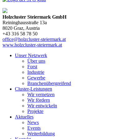
Holzcluster Steiermark GmbH
Reininghausstraße 13a
8020
Graz
, Austria
+43 316 58 78 50
office@holzcluster-steiermark.at
www.holzcluster-steiermark.at
Unser Netzwerk
Über uns
Forst
Industrie
Gewerbe
Branchenübergreifend
Cluster-Leistungen
Wir vernetzen
Wir fördern
Wir entwickeln
Projekte
Aktuelles
News
Events
Weiterbildung