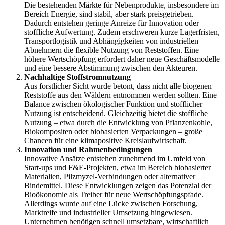
Die bestehenden Märkte für Nebenprodukte, insbesondere im
Bereich Energie, sind stabil, aber stark preisgetrieben.
Dadurch entstehen geringe Anreize für Innovation oder
stoffliche Aufwertung. Zudem erschweren kurze Lagerfristen,
Transportlogistik und Abhängigkeiten von industriellen
Abnehmern die flexible Nutzung von Reststoffen. Eine
höhere Wertschöpfung erfordert daher neue Geschäftsmodelle
und eine bessere Abstimmung zwischen den Akteuren.
Nachhaltige Stoffstromnutzung
Aus forstlicher Sicht wurde betont, dass nicht alle biogenen
Reststoffe aus den Wäldern entnommen werden sollten. Eine
Balance zwischen ökologischer Funktion und stofflicher
Nutzung ist entscheidend. Gleichzeitig bietet die stoffliche
Nutzung – etwa durch die Entwicklung von Pflanzenkohle,
Biokompositen oder biobasierten Verpackungen – große
Chancen für eine klimapositive Kreislaufwirtschaft.
Innovation und Rahmenbedingungen
Innovative Ansätze entstehen zunehmend im Umfeld von
Start-ups und F&E-Projekten, etwa im Bereich biobasierter
Materialien, Pilzmyzel-Verbindungen oder alternativer
Bindemittel. Diese Entwicklungen zeigen das Potenzial der
Bioökonomie als Treiber für neue Wertschöpfungspfade.
Allerdings wurde auf eine Lücke zwischen Forschung,
Marktreife und industrieller Umsetzung hingewiesen.
Unternehmen benötigen schnell umsetzbare, wirtschaftlich