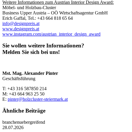
Weitere Informationen zum Austrian Interior Design Award:
Möbel- und Holzbau-Cluster
Business Upper Austria – OÖ Wirtschaftsagentur GmbH
Erich Gaffal, Tel.: +43 664 818 65 64
info@designpreis.at
www.designpreis.at
www.instagram.com/austrian_interior_design_award
Sie wollen weitere Informationen?
Melden Sie sich bei uns!
Mst. Mag. Alexander Pinter
Geschäftsführung
T: +43 316 587850 214
M: +43 664 963 25 50
E:
pinter@holzcluster-steiermark.at
Ähnliche Beiträge
branchenuebergreifend
28.07.2026