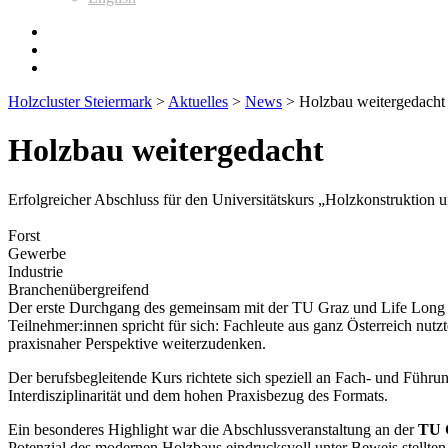
Holzcluster Steiermark
>
Aktuelles
>
News
>
Holzbau weitergedacht
Holzbau weitergedacht
Erfolgreicher Abschluss für den Universitätskurs „Holzkonstruktion 
Forst
Gewerbe
Industrie
Branchenübergreifend
Der erste Durchgang des gemeinsam mit der TU Graz und Life Long Le
Teilnehmer:innen spricht für sich: Fachleute aus ganz Österreich nut
praxisnaher Perspektive weiterzudenken.
Der berufsbegleitende Kurs richtete sich speziell an Fach- und Führun
Interdisziplinarität und dem hohen Praxisbezug des Formats.
Ein besonderes Highlight war die Abschlussveranstaltung an der
TU 
Potenzial des modernen Holzbaus eindrucksvoll unter Beweis stellten