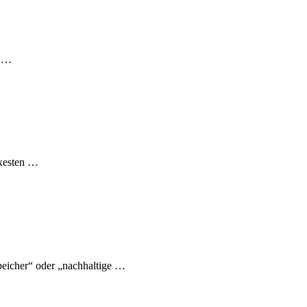
s …
exesten …
eicher“ oder „nachhaltige …