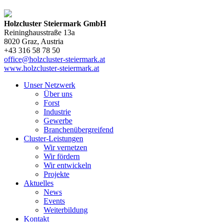
Holzcluster Steiermark GmbH
Reininghausstraße 13a
8020
Graz
, Austria
+43 316 58 78 50
office@holzcluster-steiermark.at
www.holzcluster-steiermark.at
Unser Netzwerk
Über uns
Forst
Industrie
Gewerbe
Branchenübergreifend
Cluster-Leistungen
Wir vernetzen
Wir fördern
Wir entwickeln
Projekte
Aktuelles
News
Events
Weiterbildung
Kontakt