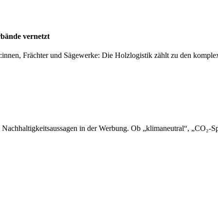
rbände vernetzt
er:innen, Frächter und Sägewerke: Die Holzlogistik zählt zu den kompl
 Nachhaltigkeitsaussagen in der Werbung. Ob „klimaneutral“, „CO₂-Sp