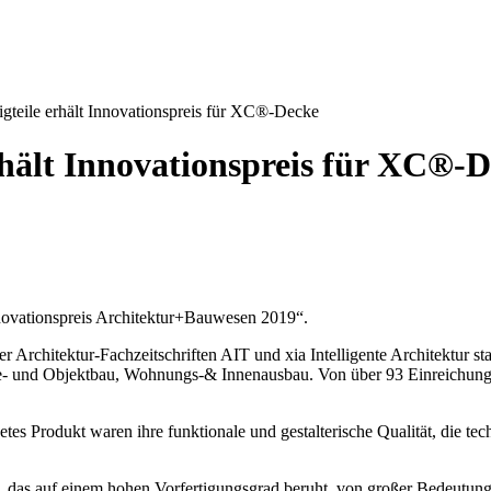
teile erhält Innovationspreis für XC®-Decke
hält Innovationspreis für XC®-
ovationspreis Architektur+Bauwesen 2019“.
hitektur-Fachzeitschriften AIT und xia Intelligente Architektur stat
trie- und Objektbau, Wohnungs-& Innenausbau. Von über 93 Einreichun
es Produkt waren ihre funktionale und gestalterische Qualität, die techn
 das auf einem hohen Vorfertigungsgrad beruht, von großer Bedeutung.