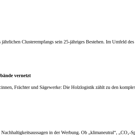
 jährlichen Clusterempfangs sein 25-jähriges Bestehen. Im Umfeld de
rbände vernetzt
er:innen, Frächter und Sägewerke: Die Holzlogistik zählt zu den kompl
 Nachhaltigkeitsaussagen in der Werbung. Ob „klimaneutral“, „CO₂-Sp