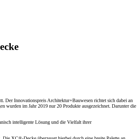
Decke
t. Der Innovationspreis Architektur+Bauwesen richtet sich dabei an
gen wurden im Jahr 2019 nur 20 Produkte ausgezeichnet. Darunter die
isch intelligente Lösung und die Vielfalt ihrer
 Die XC®-Decke überzeugt hierbei durch eine breite Palette an