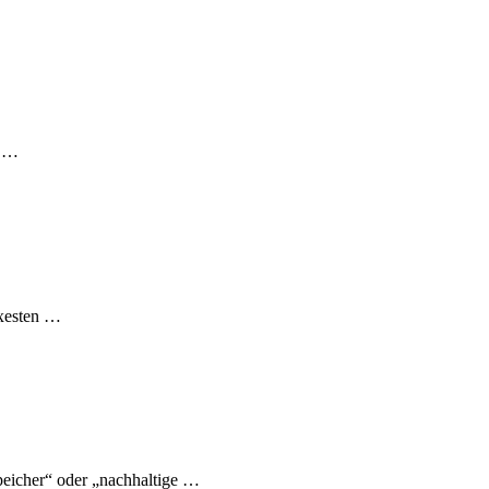
s …
exesten …
eicher“ oder „nachhaltige …