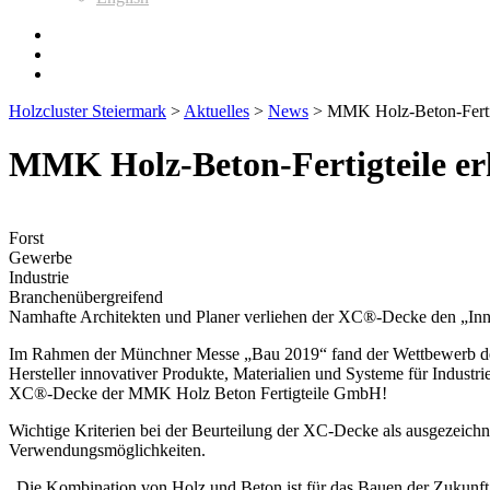
Holzcluster Steiermark
>
Aktuelles
>
News
>
MMK Holz-Beton-Fertig
MMK Holz-Beton-Fertigteile er
Forst
Gewerbe
Industrie
Branchenübergreifend
Namhafte Architekten und Planer verliehen der XC®-Decke den „Inn
Im Rahmen der Münchner Messe „Bau 2019“ fand der Wettbewerb der Arc
Hersteller innovativer Produkte, Materialien und Systeme für Indus
XC®-Decke der MMK Holz Beton Fertigteile GmbH!
Wichtige Kriterien bei der Beurteilung der XC-Decke als ausgezeichnet
Verwendungsmöglichkeiten.
„Die Kombination von Holz und Beton ist für das Bauen der Zukunft,