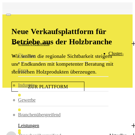
Neue Verkaufsplattform für
Betriebe aus der Holzbranche
Unser Netzwerk
Cluster-
Über uns
Wir wollen die regionale Sichtbarkeit steigern
und Endkunden mit kompetenter Beratung mit
Forst
steirischen Holzprodukten überzeugen.
Industrie
ZUR PLATTFORM
Gewerbe
Branchenübergreifend
Leistungen