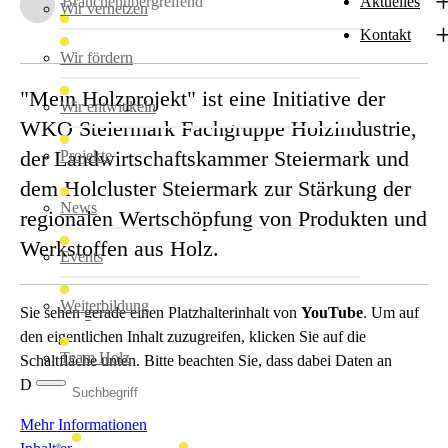
Branchenübergreifend
Aktuelles
Wir vernetzen
Kontakt
Wir fördern
"Mein Holzprojekt" ist eine Initiative der
Wir entwickeln
WKO Steiermark Fachgruppe Holzindustrie,
der Landwirtschaftskammer Steiermark und
Projekte
dem Holcluster Steiermark zur Stärkung der
News
regionalen Wertschöpfung von Produkten und
Werkstoffen aus Holz.
Events
Weiterbildung
Sie sehen gerade einen Platzhalterinhalt von
YouTube
. Um auf
den eigentlichen Inhalt zuzugreifen, klicken Sie auf die
Team Holz
Schaltfläche unten. Bitte beachten Sie, dass dabei Daten an
Drittanbieter weitergegeben werden.
Mehr Informationen