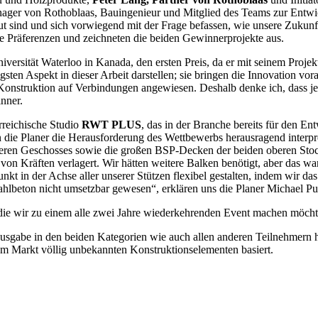
nager von Rothoblaas, Bauingenieur und Mitglied des Teams zur Entwi
t sind und sich vorwiegend mit der Frage befassen, wie unsere Zukunft
 Präferenzen und zeichneten die beiden Gewinnerprojekte aus.
niversität Waterloo in Kanada, den ersten Preis, da er mit seinem Proj
sten Aspekt in dieser Arbeit darstellen; sie bringen die Innovation v
er Konstruktion auf Verbindungen angewiesen. Deshalb denke ich, dass 
nner.
rreichische Studio
RWT PLUS
, das in der Branche bereits für den E
ie Planer die Herausforderung des Wettbewerbs herausragend interpre
eren Geschosses sowie die großen BSP-Decken der beiden oberen Stock
on Kräften verlagert. Wir hätten weitere Balken benötigt, aber das wa
nkt in der Achse aller unserer Stützen flexibel gestalten, indem wir
lbeton nicht umsetzbar gewesen“, erklären uns die Planer Michael Pu
 die wir zu einem alle zwei Jahre wiederkehrenden Event machen möcht
sgabe in den beiden Kategorien wie auch allen anderen Teilnehmern he
m Markt völlig unbekannten Konstruktionselementen basiert.