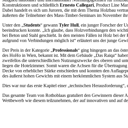
Konstruktionen und schließlich
Ernesto Callegari
, Product Line Ma
Dabei handelt es sich um Juroren, die mit dem Thema Holzbau vertrau
äußerten die Teilnehmer des Mass-Timber-Seminars im November ihre
Unter den „
Students
“ gewann
Tyler Hull
, ein junger Forscher der U
beeindrucken konnte. „Ich glaube, dass Holzverbindungen den wichtig
bei Beton und Stahl geschieht. In den meisten Fällen ist Holz bei d
aufgrund von Verbindungen möglich ist“ erläutert uns der junge Gewi
Der Preis in der Kategorie „
Professionals
“ ging hingegen an das öste
des HoHo in Wien, bekannt ist. Mit dem Gebäude „Das Raiqa“ haben d
zweifellos die unterschiedlichen Nutzungszwecke des oberen und unt
liegen die Hotelzimmer. Somit waren die Achsen für die Übertragung v
Decke von erheblicher Stärke entschieden und konnten den Auflagepu
des äußerst hohen Gewichts mit einem herkömmlichen System aus Stah
Dies war nur das erste Kapitel einer „technischen Herausforderung“,
Das gesamte Team von Rothoblaas gratuliert den Gewinnern dieser Au
Wettbewerb wie diesem teilzunehmen, der auf innovativen und auf de