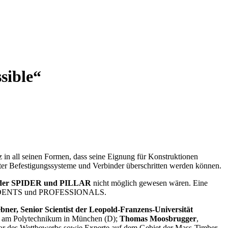
sible“
lz in all seinen Formen, dass seine Eignung für Konstruktionen
eter Befestigungssysteme und Verbinder überschritten werden können.
inder SPIDER und PILLAR
nicht möglich gewesen wären. Eine
ren STUDENTS und PROFESSIONALS.
er, Senior Scientist der Leopold-Franzens-Universität
au am Polytechnikum in München (D);
Thomas Moosbrugger
,
tor des Wettbewerbs sowie Experte auf dem Gebiet der Mass-Timber-