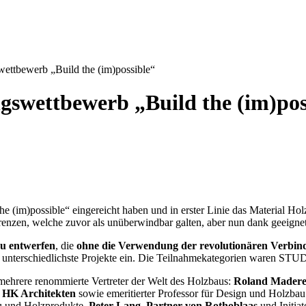
ettbewerb „Build the (im)possible“
gswettbewerb „Build the (im)pos
he (im)possible“ eingereicht haben und in erster Linie das Material Ho
Grenzen, welche zuvor als unüberwindbar galten, aber nun dank geeign
u entwerfen
, die
ohne die Verwendung der revolutionären Verb
e und unterschiedlichste Projekte ein. Die Teilnahmekategorien wa
 mehrere renommierte Vertreter der Welt des Holzbaus:
Roland Maderebn
 HK Architekten
sowie emeritierter Professor für Design und Holzb
au und Holzprodukte,
Peter Lang, Partner von Rothoblaas
und Initia