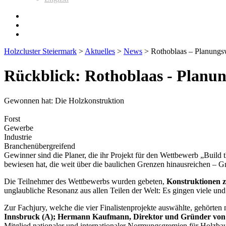
Holzcluster Steiermark
>
Aktuelles
>
News
>
Rothoblaas – Planungsw
Rückblick: Rothoblaas - Planun
Gewonnen hat: Die Holzkonstruktion
Forst
Gewerbe
Industrie
Branchenübergreifend
Gewinner sind die Planer, die ihr Projekt für den Wettbewerb „Build t
bewiesen hat, die weit über die baulichen Grenzen hinausreichen – 
Die Teilnehmer des Wettbewerbs wurden gebeten,
Konstruktionen z
unglaubliche Resonanz aus allen Teilen der Welt: Es gingen viel
Zur Fachjury, welche die vier Finalistenprojekte auswählte, gehörten
Innsbruck (A); Hermann Kaufmann, Direktor und Gründer von
Mitglied nationaler und internationaler Normungsgremien für Holzb