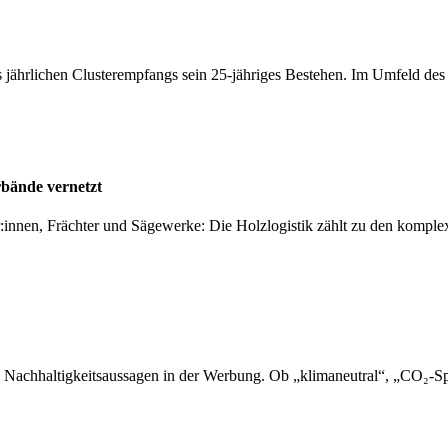
 jährlichen Clusterempfangs sein 25-jähriges Bestehen. Im Umfeld de
rbände vernetzt
er:innen, Frächter und Sägewerke: Die Holzlogistik zählt zu den kompl
 Nachhaltigkeitsaussagen in der Werbung. Ob „klimaneutral“, „CO₂-Sp