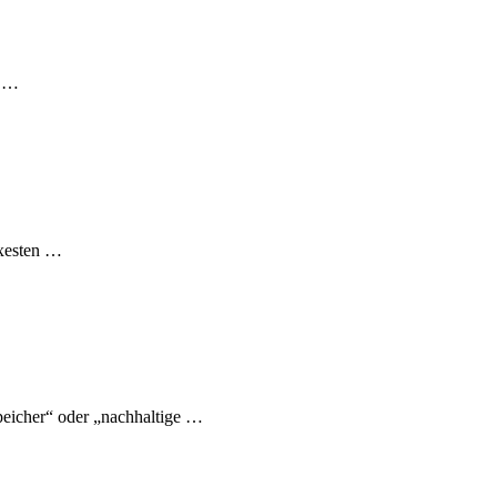
s …
exesten …
eicher“ oder „nachhaltige …