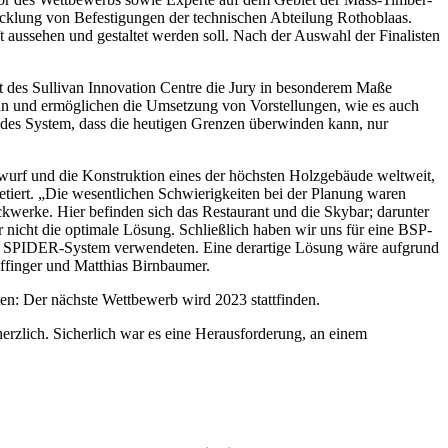
cklung von Befestigungen der technischen Abteilung Rothoblaas.
 aussehen und gestaltet werden soll. Nach der Auswahl der Finalisten
ekt des Sullivan Innovation Centre die Jury in besonderem Maße
oran und ermöglichen die Umsetzung von Vorstellungen, wie es auch
jedes System, dass die heutigen Grenzen überwinden kann, nur
ntwurf und die Konstruktion eines der höchsten Holzgebäude weltweit,
tiert. „Die wesentlichen Schwierigkeiten bei der Planung waren
werke. Hier befinden sich das Restaurant und die Skybar; darunter
r nicht die optimale Lösung. Schließlich haben wir uns für eine BSP-
 das SPIDER-System verwendeten. Eine derartige Lösung wäre aufgrund
ffinger und Matthias Birnbaumer.
en: Der nächste Wettbewerb wird 2023 stattfinden.
rzlich. Sicherlich war es eine Herausforderung, an einem