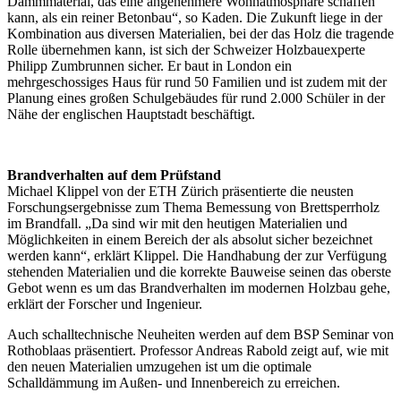
Dämmmaterial, das eine angenehmere Wohnatmosphäre schaffen
kann, als ein reiner Betonbau“, so Kaden. Die Zukunft liege in der
Kombination aus diversen Materialien, bei der das Holz die tragende
Rolle übernehmen kann, ist sich der Schweizer Holzbauexperte
Philipp Zumbrunnen sicher. Er baut in London ein
mehrgeschossiges Haus für rund 50 Familien und ist zudem mit der
Planung eines großen Schulgebäudes für rund 2.000 Schüler in der
Nähe der englischen Hauptstadt beschäftigt.
Brandverhalten auf dem Prüfstand
Michael Klippel von der ETH Zürich präsentierte die neusten
Forschungsergebnisse zum Thema Bemessung von Brettsperrholz
im Brandfall. „Da sind wir mit den heutigen Materialien und
Möglichkeiten in einem Bereich der als absolut sicher bezeichnet
werden kann“, erklärt Klippel. Die Handhabung der zur Verfügung
stehenden Materialien und die korrekte Bauweise seinen das oberste
Gebot wenn es um das Brandverhalten im modernen Holzbau gehe,
erklärt der Forscher und Ingenieur.
Auch schalltechnische Neuheiten werden auf dem BSP Seminar von
Rothoblaas präsentiert. Professor Andreas Rabold zeigt auf, wie mit
den neuen Materialien umzugehen ist um die optimale
Schalldämmung im Außen- und Innenbereich zu erreichen.