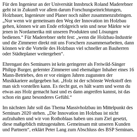
Für den Ingenieur an der Universität Innsbruck Roland Maderebner
geht ist in Zukunft vor allem darum Forschungseinrichtungen,
Holzbauer, Ingenieure und Planer noch näher zusammenzubringen.
„Nur wenn wir gemeinsam den Weg der Innovation im Holzbau
gehen, können wir am Ende erfolgreich sein und neue Märkte wie
jenen in Nordamerika mit unseren Produkten und Lösungen
bedienen.“ Für Maderebner steht fest: „wenn die Holzbau-Industrie
und die Zimmerer direkt mit uns Forschern zusammenarbeiten, dann
können wir die Vorteile des Holzbaus viel schneller an Bauherren
oder Städteplaner weitergeben“.
Ehrengast des Seminares ist kein geringerer als Freiwild-Sänger
Philipp Burger, gelernter Zimmerer und ehemaliger Inhaber eines 16
Mann-Betriebes, den er vor einigen Jahren zugunsten der
Musikkariere aufgegeben hat. „Holz ist der schönste Werkstoff den
man sich vorstellen kann. Es riecht gut, es hält warm und wenn du
etwas aus Holz gemacht hast und es dann angreifen kannst, ist das
schon ein ganz besonderes Gefühl.“
Im nächsten Jahr soll das Thema Massivholzbau im Mittelpunkt des
Seminars 2020 stehen. „Die Innovation im Holzbau ist nicht
aufzuhalten und wir von Rothoblaas haben uns zum Ziel gesetzt,
diese maßgeblich mitzugestalten. Gemeinsam mit unseren Kunden
und Partnern“, erklärt Peter Lang zum Abschluss des BSP Seminars.