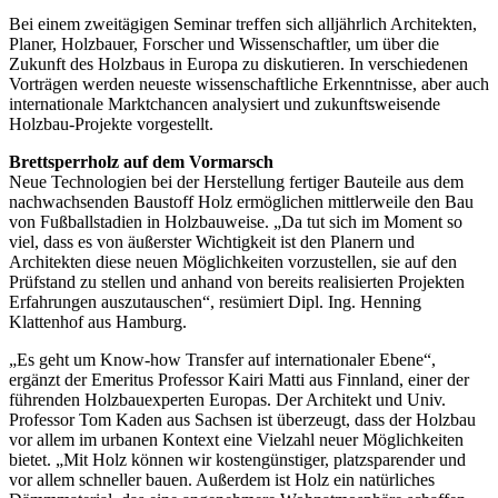
Bei einem zweitägigen Seminar treffen sich alljährlich Architekten,
Planer, Holzbauer, Forscher und Wissenschaftler, um über die
Zukunft des Holzbaus in Europa zu diskutieren. In verschiedenen
Vorträgen werden neueste wissenschaftliche Erkenntnisse, aber auch
internationale Marktchancen analysiert und zukunftsweisende
Holzbau-Projekte vorgestellt.
Brettsperrholz auf dem Vormarsch
Neue Technologien bei der Herstellung fertiger Bauteile aus dem
nachwachsenden Baustoff Holz ermöglichen mittlerweile den Bau
von Fußballstadien in Holzbauweise. „Da tut sich im Moment so
viel, dass es von äußerster Wichtigkeit ist den Planern und
Architekten diese neuen Möglichkeiten vorzustellen, sie auf den
Prüfstand zu stellen und anhand von bereits realisierten Projekten
Erfahrungen auszutauschen“, resümiert Dipl. Ing. Henning
Klattenhof aus Hamburg.
„Es geht um Know-how Transfer auf internationaler Ebene“,
ergänzt der Emeritus Professor Kairi Matti aus Finnland, einer der
führenden Holzbauexperten Europas. Der Architekt und Univ.
Professor Tom Kaden aus Sachsen ist überzeugt, dass der Holzbau
vor allem im urbanen Kontext eine Vielzahl neuer Möglichkeiten
bietet. „Mit Holz können wir kostengünstiger, platzsparender und
vor allem schneller bauen. Außerdem ist Holz ein natürliches