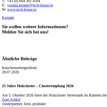
T: +43 (0) 664 392 4594
E:
yasmin.kreiner@tech-house.io
W:
www.tech-house.io
Kontakt
Sie wollen weitere Informationen?
Melden Sie sich bei uns!
Ähnliche Beiträge
branchenuebergreifend
28.07.2026
25 Jahre Holzcluster – Clusterempfang 2026
Am 5. Oktober 2026 feiert der Holzcluster Steiermark im Rahmen des
Zum Artikel
clusterpartner, forst, produkte