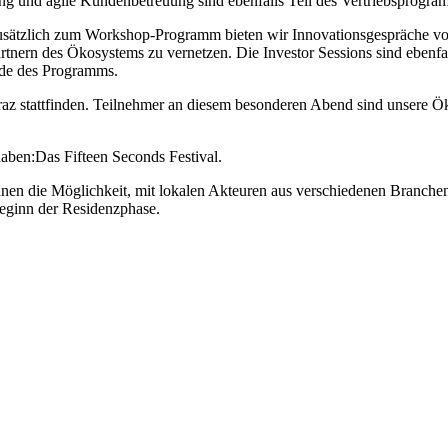
ing und agile Kundenbetreuung sind ebenfalls Teil des Vertriebsprogra
 Zusätzlich zum Workshop-Programm bieten wir Innovationsgespräche
d Partnern des Ökosystems zu vernetzen. Die Investor Sessions sind 
nde des Programms.
Graz stattfinden. Teilnehmer an diesem besonderen Abend sind unsere Ö
 haben:Das Fifteen Seconds Festival.
Ihnen die Möglichkeit, mit lokalen Akteuren aus verschiedenen Branch
eginn der Residenzphase.