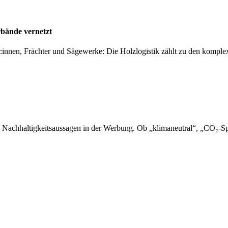
rbände vernetzt
er:innen, Frächter und Sägewerke: Die Holzlogistik zählt zu den kompl
 Nachhaltigkeitsaussagen in der Werbung. Ob „klimaneutral“, „CO₂-Sp