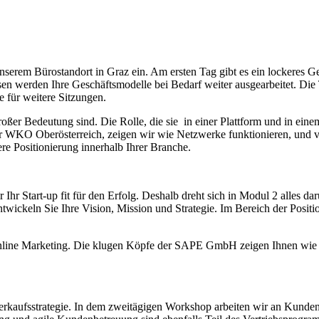
rem Bürostandort in Graz ein. Am ersten Tag gibt es ein lockeres Ge
sen werden Ihre Geschäftsmodelle bei Bedarf weiter ausgearbeitet. D
e für weitere Sitzungen.
roßer Bedeutung sind. Die Rolle, die sie in einer Plattform und in ei
r WKO Oberösterreich, zeigen wir wie Netzwerke funktionieren, und v
ere Positionierung innerhalb Ihrer Branche.
 Start-up fit für den Erfolg. Deshalb dreht sich in Modul 2 alles dar
twickeln Sie Ihre Vision, Mission und Strategie. Im Bereich der Positi
ine Marketing. Die klugen Köpfe der SAPE GmbH zeigen Ihnen wie Sie
 Verkaufsstrategie. In dem zweitägigen Workshop arbeiten wir an Kunden