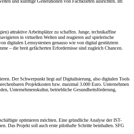
elten und künftige Generationen von Fachkräften ausrichten. Im
n) attraktive Arbeitsplätze zu schaffen. Junge, technikaffine
avigieren in virtuellen Welten und reagieren auf spielerische
t von digitalen Lernsystemen genauso wie von digital gestütztem
me – die breit gefächerten Erfordernisse sind zugleich Chancen.
ren. Der Schwerpunkt liegt auf Digitalisierung, also digitalen Tools
anrechenbaren Projektkosten bzw. maximal 3.000 Euro. Unternehmen
nden, Unternehmenskultur, betriebliche Gesundheitsförderung,
schäftigte optimieren möchten. Eine gründliche Analyse der IST-
. Das Projekt soll auch erste pilothafte Schritte beinhalten. SFG