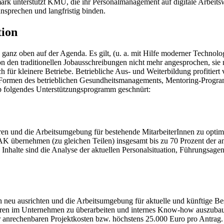
k unterstützt KMU, die ihr Personalmanagement auf digitale Arbeitsw
ansprechen und langfristig binden.
tion
anz oben auf der Agenda. Es gilt, (u. a. mit Hilfe moderner Technologie
n den traditionellen Jobausschreibungen nicht mehr angesprochen, sie n
ch für kleinere Betriebe. Betriebliche Aus- und Weiterbildung profitier
e Formen des betrieblichen Gesundheitsmanagements, Mentoring-Program
 folgendes Unterstützungsprogramm geschnürt:
eren und die Arbeitsumgebung für bestehende MitarbeiterInnen zu optimie
K übernehmen (zu gleichen Teilen) insgesamt bis zu 70 Prozent der 
nhalte sind die Analyse der aktuellen Personalsituation, Führungsage
ch neu ausrichten und die Arbeitsumgebung für aktuelle und künftige Be
kturen im Unternehmen zu überarbeiten und internes Know-how auszubauen
r anrechenbaren Projektkosten bzw. höchstens 25.000 Euro pro Antrag.