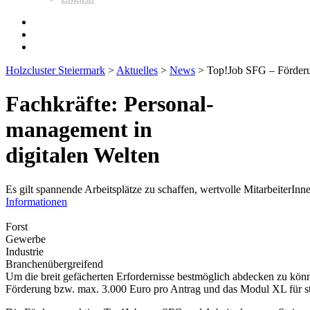
Holzcluster Steiermark
>
Aktuelles
>
News
>
Top!Job SFG – Förder
Fachkräfte: Personal-
management in
digitalen Welten
Es gilt spannende Arbeitsplätze zu schaffen, wertvolle MitarbeiterInn
Informationen
Forst
Gewerbe
Industrie
Branchenübergreifend
Um die breit gefächerten Erfordernisse bestmöglich abdecken zu kö
Förderung bzw. max. 3.000 Euro pro Antrag und das Modul XL für st