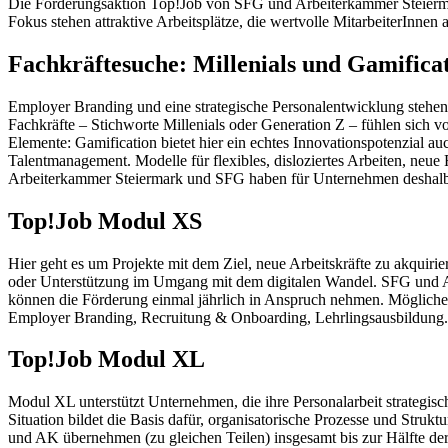
Die Förderungsaktion Top!Job von SFG und Arbeiterkammer Steiermar
Fokus stehen attraktive Arbeitsplätze, die wertvolle MitarbeiterInnen 
Fachkräftesuche: Millenials und Gamifica
Employer Branding und eine strategische Personalentwicklung stehen g
Fachkräfte – Stichworte Millenials oder Generation Z – fühlen sich vo
Elemente: Gamification bietet hier ein echtes Innovationspotenzial au
Talentmanagement. Modelle für flexibles, disloziertes Arbeiten, neu
Arbeiterkammer Steiermark und SFG haben für Unternehmen deshalb
Top!Job Modul XS
Hier geht es um Projekte mit dem Ziel, neue Arbeitskräfte zu akquiri
oder Unterstützung im Umgang mit dem digitalen Wandel. SFG und A
können die Förderung einmal jährlich in Anspruch nehmen. Mögliche I
Employer Branding, Recruitung & Onboarding, Lehrlingsausbildung.
Top!Job Modul XL
Modul XL unterstützt Unternehmen, die ihre Personalarbeit strategis
Situation bildet die Basis dafür, organisatorische Prozesse und Stru
und AK übernehmen (zu gleichen Teilen) insgesamt bis zur Hälfte de