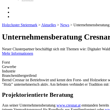
Holzcluster Steiermark
>
Aktuelles
>
News
>
Unternehmensberatung 
Unternehmensberatung Cresnar:
Neuer Clusterpartner beschäftigt sich mit Themen wie: Digitaler Wa
Mehr Informationen
Forst
Gewerbe
Industrie
Branchenübergreifend
Bernd Cresnar ist Betriebswirt und kennt den Forst- und Holzsektor s
"Holz" unternehmerisch aktiv. Am liebsten verbindet er Tradition 
Projektorientierte Beratung
Aus seiner Unternehmensberatung
www.cresnar.at
entstanden bereits 
(einem Vermarktungspool für Rundholz aus Familienforsten) oder
www