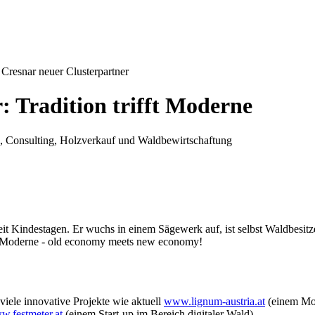
Cresnar neuer Clusterpartner
 Tradition trifft Moderne
ld, Consulting, Holzverkauf und Waldbewirtschaftung
eit Kindestagen. Er wuchs in einem Sägewerk auf, ist selbst Waldbesitz
mit Moderne - old economy meets new economy!
viele innovative Projekte wie aktuell
www.lignum-austria.at
(einem Mod
.festmeter.at
(einem Start-up im Bereich digitaler Wald).