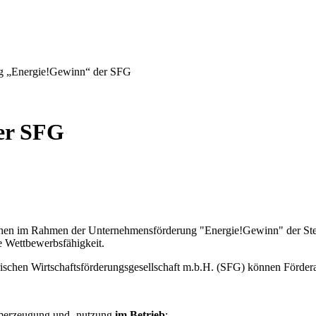
g „Energie!Gewinn“ der SFG
er SFG
n im Rahmen der Unternehmensförderung "Energie!Gewinn" der Steiris
e Wettbewerbsfähigkeit.
rischen Wirtschaftsförderungsgesellschaft m.b.H. (SFG) können Förde
merzeugung und -nutzung
im Betrieb
;