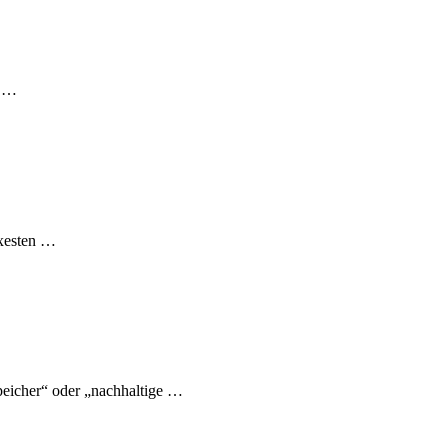
s …
exesten …
eicher“ oder „nachhaltige …