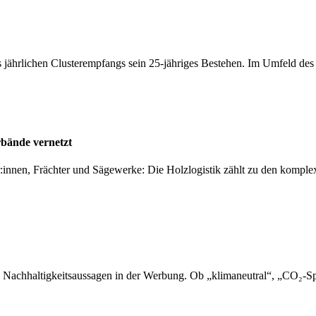
 jährlichen Clusterempfangs sein 25-jähriges Bestehen. Im Umfeld de
rbände vernetzt
er:innen, Frächter und Sägewerke: Die Holzlogistik zählt zu den kompl
 Nachhaltigkeitsaussagen in der Werbung. Ob „klimaneutral“, „CO₂-Sp