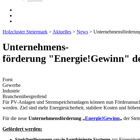
Holzcluster Steiermark
>
Aktuelles
>
News
>
Unternehmensförderun
Unternehmens-
förderung "Energie!Gewinn" d
Forst
Gewerbe
Industrie
Branchenübergreifend
Für PV-Anlagen und Stromspeicheranlagen können nun Förderansuche
werden. Ziel sind mehr Energiesicherheit, stabilere Kosten und höher
Für die neue
Unternehmensförderung „
Energie!Gewinn
„
der Stei
Gefördert werden:
Speicherlösungen sowie kombinierte Systeme
zur Eigenstro