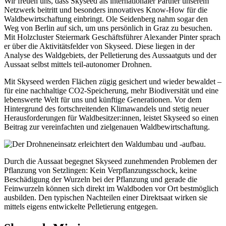
Wir freuen uns, dass Skyseed als internationaler Partner unserem
Netzwerk beitritt und besonders innovatives Know-How für die
Waldbewirtschaftung einbringt. Ole Seidenberg nahm sogar den
Weg von Berlin auf sich, um uns persönlich in Graz zu besuchen.
Mit Holzcluster Steiermark Geschäftsführer Alexander Pinter sprach
er über die Aktivitätsfelder von Skyseed. Diese liegen in der
Analyse des Waldgebiets, der Pelletierung des Aussaatguts und der
Aussaat selbst mittels teil-autonomer Drohnen.
Mit Skyseed werden Flächen zügig gesichert und wieder bewaldet –
für eine nachhaltige CO2-Speicherung, mehr Biodiversität und eine
lebenswerte Welt für uns und künftige Generationen. Vor dem
Hintergrund des fortschreitenden Klimawandels und stetig neuer
Herausforderungen für Waldbesitzer:innen, leistet Skyseed so einen
Beitrag zur vereinfachten und zielgenauen Waldbewirtschaftung.
Durch die Aussaat begegnet Skyseed zunehmenden Problemen der
Pflanzung von Setzlingen: Kein Verpflanzungsschock, keine
Beschädigung der Wurzeln bei der Pflanzung und gerade die
Feinwurzeln können sich direkt im Waldboden vor Ort bestmöglich
ausbilden. Den typischen Nachteilen einer Direktsaat wirken sie
mittels eigens entwickelte Pelletierung entgegen.