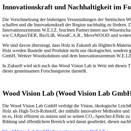
Innovationskraft und Nachhaltigkeit im F
Die Verschmelzung der bisherigen Veranstaltungen der Steirische
schaffen und die Innovationskraft der Region nachhaltig zu fördern. 
Innovationszentrums W.E.I.Z. brachten Partner:innen aus Wissenscha
wie CARpenTiER, Bio!LiB, WoodC.A.R., MoveWOOD und weiteren 
Wir sind davon überzeugt, dass Holz in Zukunft als Hightech-Materi
Holz werden Bauteile und Produkte nicht nur ökologischer, sondern 
GmbH, Weitzer Woodsolutions und dem Innovationszentrum W.E.I.Z. 
In Zukunft wird sich auch das Wood Vision Lab in Weiz mit diesen T
dieser gemeinsamen Forschungsreise darstellt.
Wood Vision Lab (Wood Vision Lab GmbH |
Die Wood Vision Lab GmbH verfolgt die Vision, ökologische Leichtb
Holz als High-Tech-Rohstoff, der mithilfe innovativer Methoden und
ist es, Holz effizient zu nutzen und so seinen CO₂-Speicher-Effekt zu
Bildung und öffentlichem Bereich wird daran gearbeitet, diesen nachh