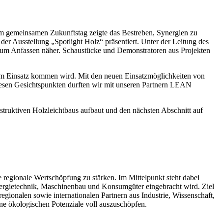
gemeinsamen Zukunftstag zeigte das Bestreben, Synergien zu
der Ausstellung „Spotlight Holz“ präsentiert. Unter der Leitung des
 zum Anfassen näher. Schaustücke und Demonstratoren aus Projekten
 zum Einsatz kommen wird. Mit den neuen Einsatzmöglichkeiten von
diesen Gesichtspunkten durften wir mit unseren Partnern LEAN
truktiven Holzleichtbaus aufbaut und den nächsten Abschnitt auf
egionale Wertschöpfung zu stärken. Im Mittelpunkt steht dabei
nergietechnik, Maschinenbau und Konsumgüter eingebracht wird. Ziel
egionalen sowie internationalen Partnern aus Industrie, Wissenschaft,
ine ökologischen Potenziale voll auszuschöpfen.