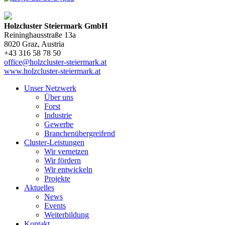
Holzcluster Steiermark GmbH
Reininghausstraße 13a
8020
Graz
, Austria
+43 316 58 78 50
office@holzcluster-steiermark.at
www.holzcluster-steiermark.at
Unser Netzwerk
Über uns
Forst
Industrie
Gewerbe
Branchenübergreifend
Cluster-Leistungen
Wir vernetzen
Wir fördern
Wir entwickeln
Projekte
Aktuelles
News
Events
Weiterbildung
Kontakt