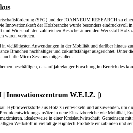
okus
n Wirtschaftsförderung (SFG) und der JOANNEUM RESEARCH zu einem 
Die Innovationskraft der Holzbranche wurde besonders eindrucksvoll in 
ft und Wirtschaft den zahlreichen Besucher:innen den Werkstoff Holz
waren vertreten.
al in vielfältigsten Anwendungen in der Mobilität und darüber hinaus
ganze Branchen nachhaltiger und zukunftsfähiger ausgerichtet. Unter 
auch die Micro Sessions mitgestalten.
hemen beschäftigen, das auf jahrelanger Forschung im Bereich des kons
 Innovationszentrum W.E.I.Z. |)
au-Hybridwerkstoffe aus Holz zu entwickeln und anzuwenden, um die r
 Produktentwicklungsansätze in neue Einsatzbereiche wie Mobilität, E
 maximieren, idealerweise in einer Kreislaufwirtschaft. Gemeinsam mit r
altigen Werkstoff in vielfältige Hightech-Produkte einzubinden und se