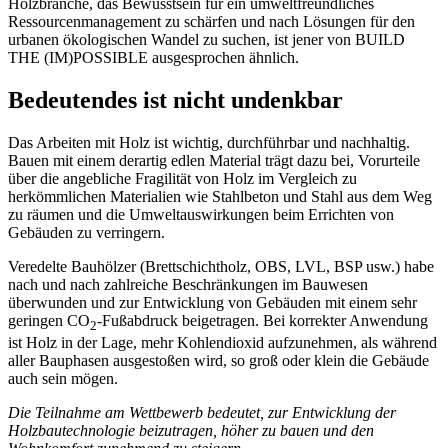
Holzbranche, das Bewusstsein für ein umweltfreundliches
Ressourcenmanagement zu schärfen und nach Lösungen für den
urbanen ökologischen Wandel zu suchen, ist jener von BUILD
THE (IM)POSSIBLE ausgesprochen ähnlich.
Bedeutendes ist nicht undenkbar
Das Arbeiten mit Holz ist wichtig, durchführbar und nachhaltig.
Bauen mit einem derartig edlen Material trägt dazu bei, Vorurteile
über die angebliche Fragilität von Holz im Vergleich zu
herkömmlichen Materialien wie Stahlbeton und Stahl aus dem Weg
zu räumen und die Umweltauswirkungen beim Errichten von
Gebäuden zu verringern.
Veredelte Bauhölzer (Brettschichtholz, OBS, LVL, BSP usw.) habe
nach und nach zahlreiche Beschränkungen im Bauwesen
überwunden und zur Entwicklung von Gebäuden mit einem sehr
geringen CO
-Fußabdruck beigetragen. Bei korrekter Anwendung
2
ist Holz in der Lage, mehr Kohlendioxid aufzunehmen, als während
aller Bauphasen ausgestoßen wird, so groß oder klein die Gebäude
auch sein mögen.
Die Teilnahme am Wettbewerb bedeutet, zur Entwicklung der
Holzbautechnologie beizutragen, höher zu bauen und den