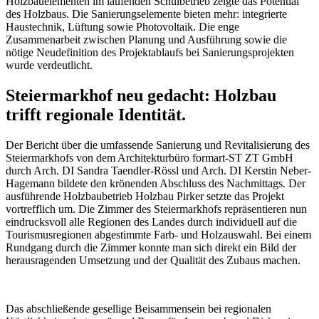
Holzbauelementen im laufenden Schulbetrieb zeigte das Potential
des Holzbaus. Die Sanierungselemente bieten mehr: integrierte
Haustechnik, Lüftung sowie Photovoltaik
. Die enge
Zusammenarbeit zwischen Planung und Ausführung sowie die
nötige Neudefinition des Projektablaufs bei Sanierungsprojekten
wurde verdeutlicht.
Steiermarkhof neu gedacht: Holzbau
trifft regionale Identität.
Der Bericht über die umfassende Sanierung und Revitalisierung des
Steiermarkhofs von dem Architekturbüro formart-ST ZT GmbH
durch Arch. DI Sandra Taendler-Rössl und Arch. DI Kerstin Neber-
Hagemann bildete den krönenden Abschluss des Nachmittags. Der
ausführende Holzbaubetrieb Holzbau Pirker setzte das Projekt
vortrefflich um. Die Zimmer des Steiermarkhofs repräsentieren nun
eindrucksvoll alle Regionen des Landes durch individuell auf die
Tourismusregionen abgestimmte Farb- und Holzauswahl. Bei einem
Rundgang durch die Zimmer konnte man sich direkt ein Bild der
herausragenden Umsetzung und der Qualität des Zubaus machen.
Das abschließende gesellige Beisammensein bei regionalen