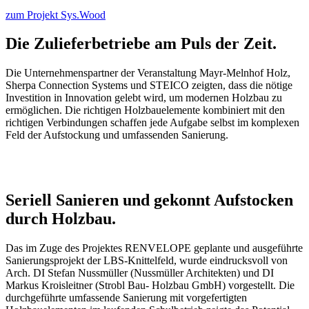
zum Projekt Sys.Wood
Die Zulieferbetriebe am Puls der Zeit.
Die Unternehmenspartner der Veranstaltung Mayr-Melnhof Holz,
Sherpa Connection Systems und STEICO zeigten
,
dass die nötige
Investition in Innovation
gelebt wird, um modernen Holzbau zu
ermöglichen. Die richtigen Holzbauelemente kombiniert mit den
richtigen Verbindungen schaffen jede Aufgabe selbst im komplexen
Feld der Aufstockung und umfassenden Sanierung.
Seriell Sanieren und gekonnt Aufstocken
durch Holzbau.
Das im Zuge des Projektes RENVELOPE geplante und
a
usgeführte
Sanierungsprojekt der LBS-Knittelfeld, wurde eindrucksvoll von
Arch. DI
Stefan
Nussmüller
(
Nussmüller
Architekten) und
DI
Markus
Kroisleitner
(Strobl Bau- Holzbau GmbH)
vorgestellt. Die
durchgeführte umfassende Sanierung mit vorgefertigten