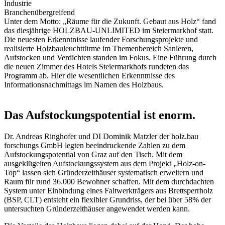
Industrie
Branchenübergreifend
Unter dem Motto: „Räume für die Zukunft. Gebaut aus Holz“ fand
das diesjährige HOLZBAU-UNLIMITED im Steiermarkhof statt.
Die neuesten Erkenntnisse laufender Forschungsprojekte und
realisierte Holzbauleuchttürme im Themenbereich Sanieren,
Aufstocken und Verdichten standen im Fokus. Eine Führung durch
die neuen Zimmer des Hotels Steiermarkhofs rundeten das
Programm ab. Hier die wesentlichen Erkenntnisse des
Informationsnachmittags im Namen des Holzbaus.
Das Aufstockungspotential ist enorm.
Dr. Andreas Ringhofer und DI Dominik Matzler der holz.bau
forschungs GmbH legten beeindruckende Zahlen zu dem
Aufstockungspotential von Graz auf den Tisch. Mit dem
ausgeklügelten Aufstockungssystem aus dem Projekt „Holz-on-
Top“ lassen sich Gründerzeithäuser systematisch erweitern und
Raum für rund 36.000 Bewohner schaffen. Mit dem durchdachten
System unter Einbindung eines Faltwerkträgers aus Brettsperrholz
(BSP, CLT) entsteht ein flexibler Grundriss, der bei über 58% der
untersuchten Gründerzeithäuser angewendet werden kann.