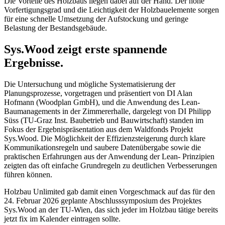
Die Vorteile des Holzbaus liegen dabei auf der Hand. Der hohe
Vorfertigungsgrad und die Leichtigkeit der Holzbauelemente sorgen
für eine schnelle Umsetzung der Aufstockung und geringe
Belastung der Bestandsgebäude.
Sys.Wood zeigt erste spannende
Ergebnisse.
Die Untersuchung und mögliche Systematisierung der
Planungsprozesse, vorgetragen und präsentiert von DI Alan
Hofmann (Woodplan GmbH), und die Anwendung des Lean-
Baumanagements in der Zimmererhalle, dargelegt von DI Philipp
Süss (TU-Graz Inst. Baubetrieb und Bauwirtschaft) standen im
Fokus der Ergebnispräsentation aus dem Waldfonds Projekt
Sys.Wood. Die Möglichkeit der Effizienzsteigerung durch klare
Kommunikationsregeln und saubere Datenübergabe sowie die
praktischen Erfahrungen aus der Anwendung der Lean- Prinzipien
zeigten das oft einfache Grundregeln zu deutlichen Verbesserungen
führen können.
Holzbau Unlimited gab damit einen Vorgeschmack auf das für den
24. Februar 2026 geplante Abschlusssymposium des Projektes
Sys.Wood an der TU-Wien, das sich jeder im Holzbau tätige bereits
jetzt fix im Kalender eintragen sollte.