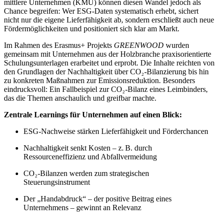
mittlere Unternehmen (KMU) können diesen Wandel jedoch als
Chance begreifen: Wer ESG-Daten systematisch erhebt, sichert
nicht nur die eigene Lieferfähigkeit ab, sondern erschließt auch neue
Fördermöglichkeiten und positioniert sich klar am Markt.
Im Rahmen des Erasmus+ Projekts
GREENWOOD
wurden
gemeinsam mit Unternehmen aus der Holzbranche praxisorientierte
Schulungsunterlagen erarbeitet und erprobt. Die Inhalte reichten von
den Grundlagen der Nachhaltigkeit über CO₂-Bilanzierung bis hin
zu konkreten Maßnahmen zur Emissionsreduktion. Besonders
eindrucksvoll: Ein Fallbeispiel zur CO₂-Bilanz eines Leimbinders,
das die Themen anschaulich und greifbar machte.
Zentrale Learnings für Unternehmen auf einen Blick:
ESG-Nachweise stärken Lieferfähigkeit und Förderchancen
Nachhaltigkeit senkt Kosten – z. B. durch
Ressourceneffizienz und Abfallvermeidung
CO₂-Bilanzen werden zum strategischen
Steuerungsinstrument
Der „Handabdruck“ – der positive Beitrag eines
Unternehmens – gewinnt an Relevanz